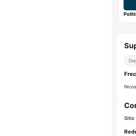
Polit
Su
Dep
Frec
Nicos
Co
Sitio
Rede