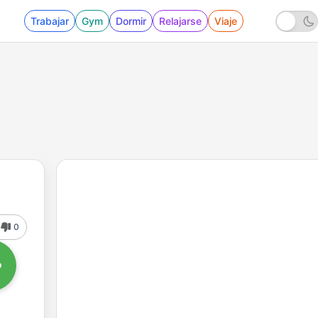
Trabajar
Gym
Dormir
Relajarse
Viaje
0