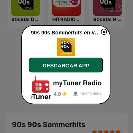
90s90s Dance
HITRADIO RTL Sachsen
90s90s Hiphop & Rap
90s 90s Sommerhits en vivo
DESCARGAR APP
90s 90s Sommerhits