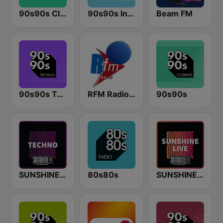
90s90s Clubhits
90s90s In the Mix
Beam FM
90s90s Techno
RFM Radio Futurs Medias 94.0 FM
90s90s
SUNSHINE LIVE - Techno
80s80s
SUNSHINE LIVE