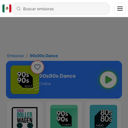
Emisoras
90s90s Dance
90s90s Dance
Online