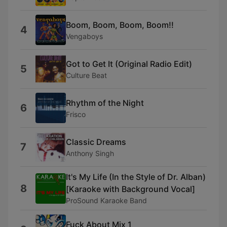
Boom, Boom, Boom, Boom!!
4
Vengaboys
Got to Get It (Original Radio Edit)
5
Culture Beat
Rhythm of the Night
6
Frisco
Classic Dreams
7
Anthony Singh
It's My Life (In the Style of Dr. Alban)
8
[Karaoke with Background Vocal]
ProSound Karaoke Band
Fuck About Mix 1