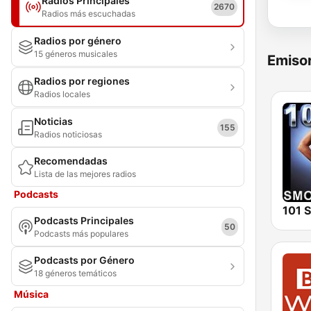
Radios Principales
2670
Radios más escuchadas
Radios por género
15 géneros musicales
Emisor
Radios por regiones
Radios locales
Noticias
155
Radios noticiosas
Recomendadas
Lista de las mejores radios
Podcasts
Podcasts Principales
50
Podcasts más populares
Podcasts por Género
18 géneros temáticos
Música