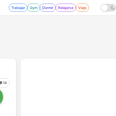
Trabajar
Gym
Dormir
Relajarse
Viaje
58