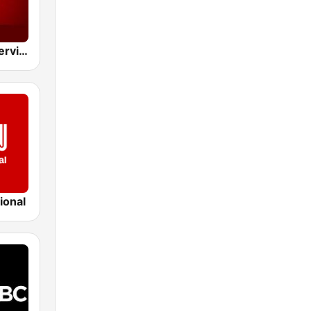
BBC World Service
ional