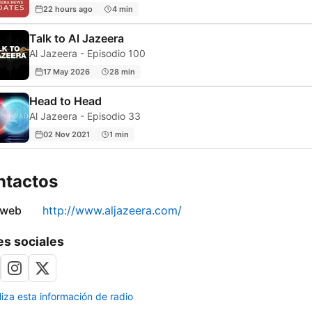
22 hours ago
4 min
Talk to Al Jazeera
Al Jazeera - Episodio 100
17 May 2026
28 min
Head to Head
Al Jazeera - Episodio 33
02 Nov 2021
1 min
ntactos
 web
http://www.aljazeera.com/
s sociales
liza esta información de radio