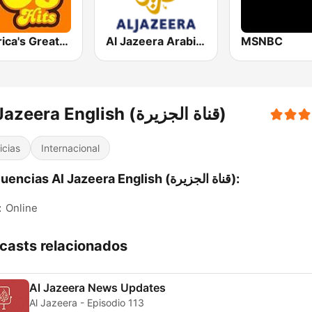
America's Greatest 70s Hits
Al Jazeera Arabic (قناة الجزيرة)
MSNBC
Al Jazeera English (قناة الجزيرة)
icias
Internacional
Frecuencias Al Jazeera English (قناة الجزيرة):
:
Online
casts relacionados
Al Jazeera News Updates
Al Jazeera - Episodio 113