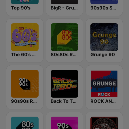
Top 90's
BigR - Grunge FM
90s90s Soul & R&B
The 60's Channel
80s80s Reggae
Grunge 90
90s90s Rock
Back To The 80's Radio
ROCK ANTENNE Grunge