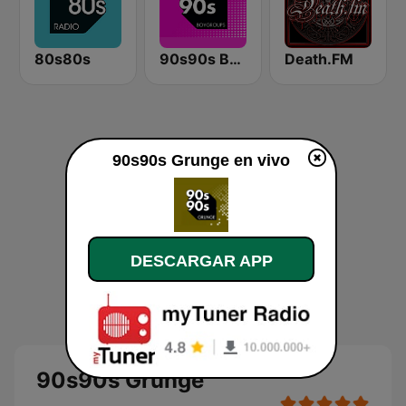
80s80s
90s90s BoyGroups
Death.FM
90s90s Grunge en vivo
DESCARGAR APP
90s90s Grunge