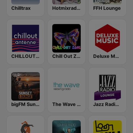
Chilltrax
Hotmixradio Lounge
FFH Lounge
CHILLOUT ANTENNE von ANTENNE BAYERN
Chill Out Zone
Deluxe Music Radio
bigFM Sunset Lounge
The Wave - Relaxing radio
Jazz Radio Lounge