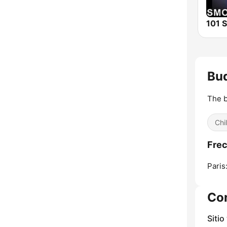
Bu
The b
Chil
Frec
Paris
Co
Sitio