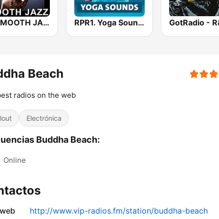
101 SMOOTH JAZZ
RPR1. Yoga Sounds
ddha Beach
est radios on the web
lout
Electrónica
uencias Buddha Beach:
:
Online
ntactos
 web
http://www.vip-radios.fm/station/buddha-beach