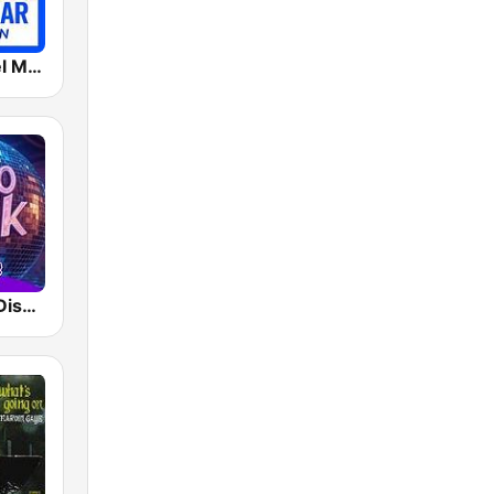
MC2 Café Del Mar Collection
Impact FM - Disco Funk