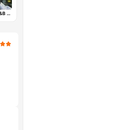
GotRadio - R&B Classics