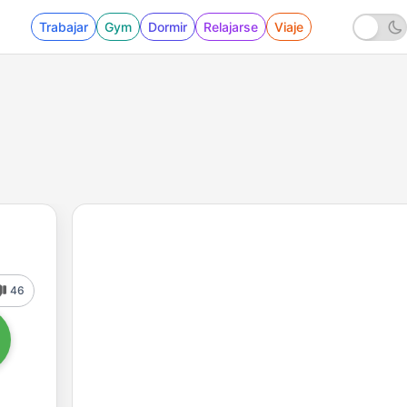
Trabajar
Gym
Dormir
Relajarse
Viaje
46