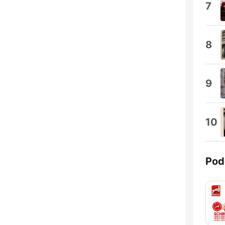
7
8
9
10
Pod