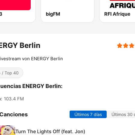
3
bigFM
RFI Afrique
ERGY Berlin
ivestream von ENERGY Berlin
 / Top 40
uencias ENERGY Berlin:
n:
103.4 FM
 Canciones
Últimos 7 días
Últimos 30 
Turn The Lights Off (feat. Jon)