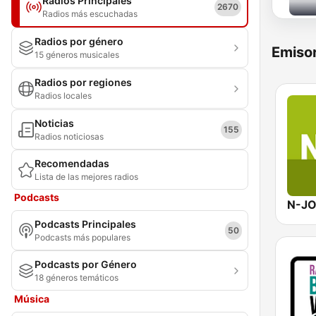
Radios Principales
2670
Radios más escuchadas
Radios por género
Emisor
15 géneros musicales
Radios por regiones
Radios locales
Noticias
155
Radios noticiosas
Recomendadas
Lista de las mejores radios
Podcasts
N-J
Podcasts Principales
50
Podcasts más populares
Podcasts por Género
18 géneros temáticos
Música