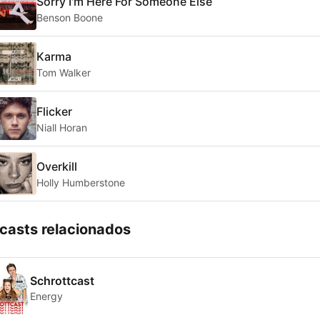
Sorry I'm Here For Someone Else
Benson Boone
Karma
Tom Walker
Flicker
Niall Horan
Overkill
Holly Humberstone
casts relacionados
Schrottcast
Energy