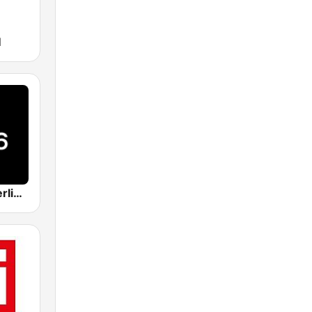
M
104.6 RTL Berlins Hitradio