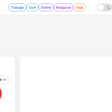
Trabajar
Gym
Dormir
Relajarse
Viaje
171