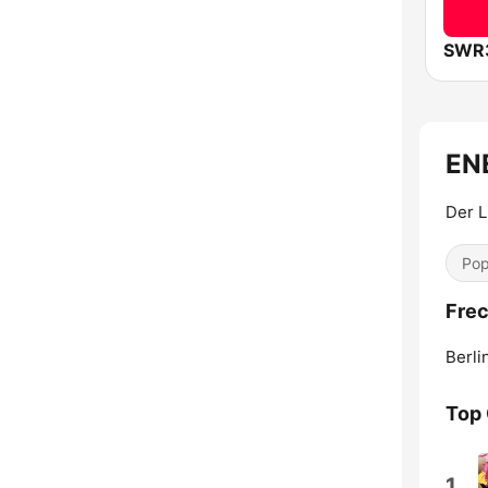
SWR
EN
Der L
Pop
Frec
Berli
Top
1