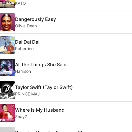
KATO
Dangerously Easy
Olivia Dean
Dai Dai Dai
Robertino
All the Things She Said
Harrison
Taylor Swift (Taylor Swift)
PRINCE MAJ
Where Is My Husband
Shay7