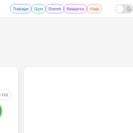
Trabajar
Gym
Dormir
Relajarse
Viaje
133