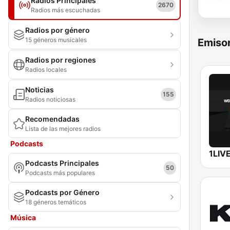
Radios Principales
2670
Radios más escuchadas
Radios por género
15 géneros musicales
Emisor
Radios por regiones
Radios locales
Noticias
155
Radios noticiosas
Recomendadas
Lista de las mejores radios
Podcasts
1LIV
Podcasts Principales
50
Podcasts más populares
Podcasts por Género
18 géneros temáticos
Música