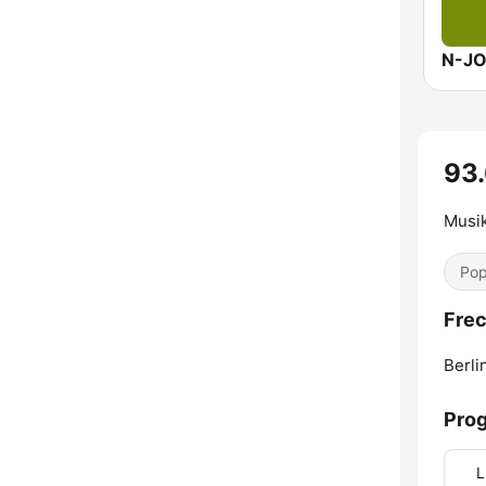
N-J
93
Musi
Pop
Frec
Berli
Pro
L