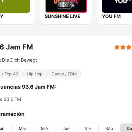
OY
SUNSHINE LIVE
YOU FM
.6 Jam FM
k Die Dich Bewegt
 / Top 40
Hip Hop
Dance / EDM
uencias 93.6 Jam FM:
n:
93.6 FM
gramación
un
Mar
Mié
Jue
Vie
Sáb
D