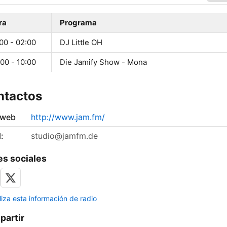
ra
Programa
00 - 02:00
DJ Little OH
00 - 10:00
Die Jamify Show - Mona
ntactos
 web
http://www.jam.fm/
:
studio@jamfm.de
s sociales
liza esta información de radio
artir