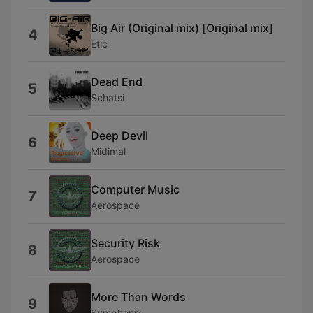
Big Air (Original mix) [Original mix]
4
Etic
Dead End
5
Schatsi
Deep Devil
6
Midimal
Computer Music
7
Aerospace
Security Risk
8
Aerospace
More Than Words
9
Symphonix