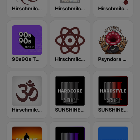
Hirschmilch Progressive
Hirschmilch Prog-House
Hirschmilch Electronic
90s90s Techno
Hirschmilch Techno
Psyndora Psytrance
Hirschmilch Chillout
SUNSHINE LIVE - Hardcore
SUNSHINE LIVE - Hardstyle