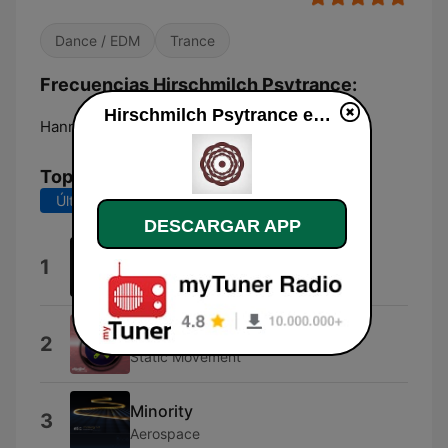
Dance / EDM
Trance
Frecuencias Hirschmilch Psytrance:
Hirschmilch Psytrance en vivo
Hannover:
Online
Top Canciones
Últimos 7 días
Últimos 30 días
DESCARGAR APP
Breathchord
1
Monod
System Overload
2
Static Movement
Minority
3
Aerospace