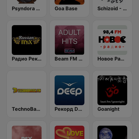
Psyndora Psytrance
Goa Base
Schizoid - Psychedelic Trance
Радио Рекорд Russian Mix (Radio Record Russian Mix)
Beam FM - Adult Hits
Новое Радио (New Radio, Novoe Radio)
TechnoBase.FM
Рекорд Deep (Record Deep)
Goanight