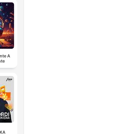
nte A
nte
EXA