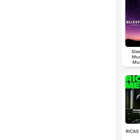
Sle
Mus
Mus
M
RICAS