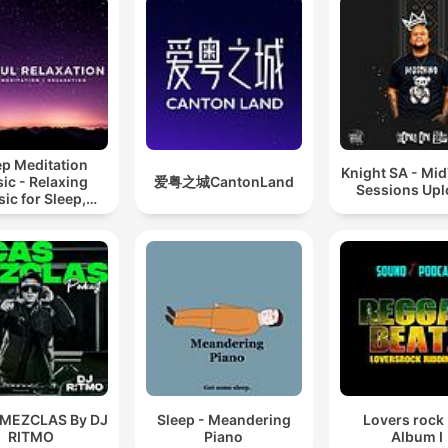
ep Meditation
Knight SA - Mi
ic - Relaxing
爱粤之城CantonLand
Sessions Up
ic for Sleep,
editation &
Relaxation
 MEZCLAS By DJ
Sleep - Meandering
Lovers rock
RITMO
Piano
Album I