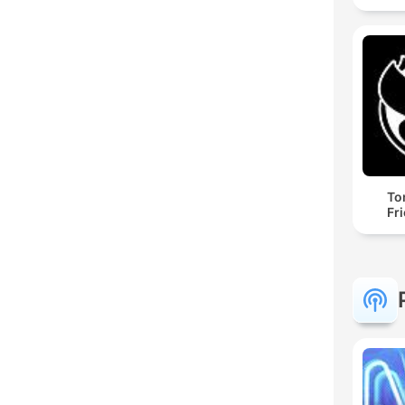
To
Fr