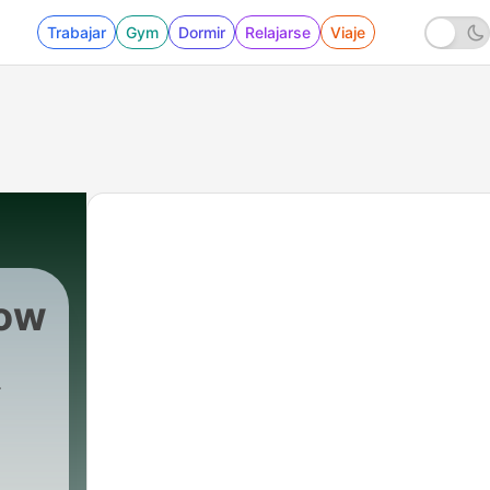
Trabajar
Gym
Dormir
Relajarse
Viaje
how