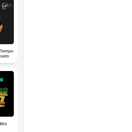
dTempo
loads
 Mix