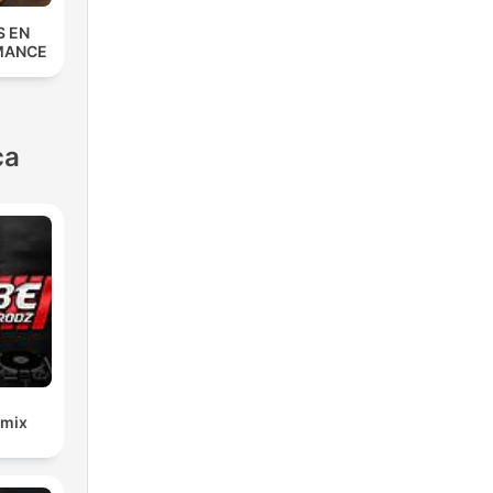
S EN
MANCE
ca
emix