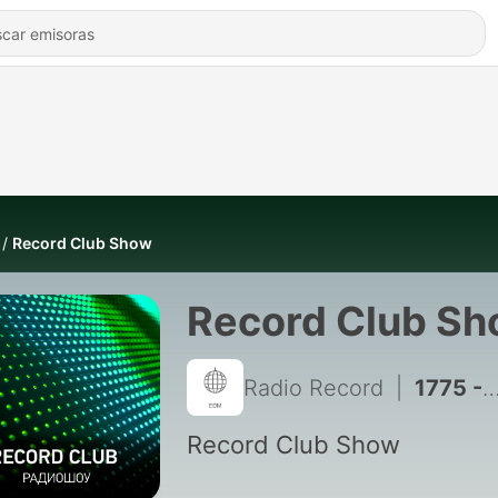
Record Club Show
Record Club S
Radio Record
|
1775 - Record Club Show by Tim Vox #1512 (05-08-2026)
Record Club Show