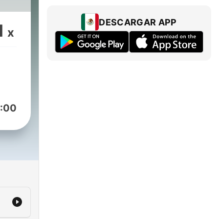
DESCARGAR APP
1
x
:00