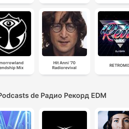
morrowland
Hit Anni '70
RETROMI
iendship Mix
Radiorevival
Podcasts de Радио Рекорд EDM