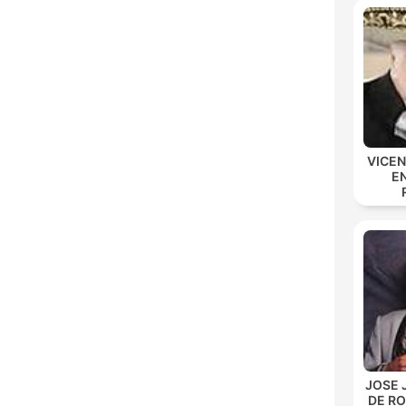
VICE
E
JOSE 
DE R