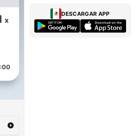
DESCARGAR APP
1
x
:00