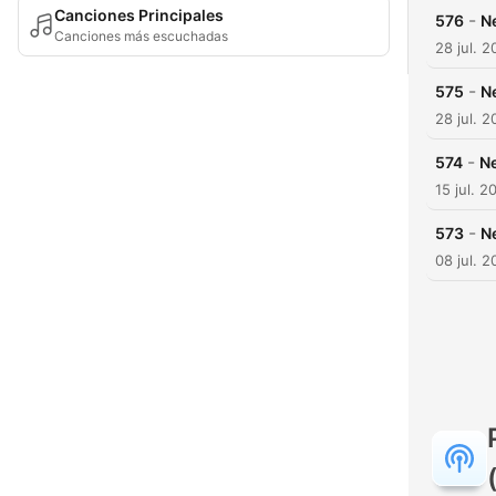
Canciones Principales
-
576
N
Canciones más escuchadas
28 jul. 
-
575
N
28 jul. 
-
574
Ne
15 jul. 2
-
573
N
08 jul. 