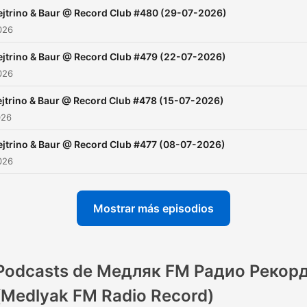
ejtrino & Baur @ Record Сlub #480 (29-07-2026)
2026
ejtrino & Baur @ Record Сlub #479 (22-07-2026)
2026
jtrino & Baur @ Record Сlub #478 (15-07-2026)
026
ejtrino & Baur @ Record Сlub #477 (08-07-2026)
2026
Mostrar más episodios
Podcasts de Медляк FM Радио Рекор
(Medlyak FM Radio Record)