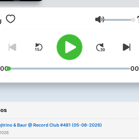
Volumen
:00
00
ios
jtrino & Baur @ Record Сlub #481 (05-08-2026)
 2026