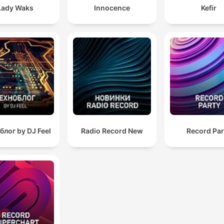
Lady Waks
Innocence
Kefir
блог by DJ Feel
Radio Record New
Record Par