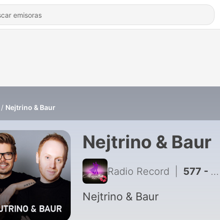
Nejtrino & Baur
Nejtrino & Baur
Radio Record
|
577 - Nejtrino & Baur @ Record Сlub #481 (05-08-2026)
Nejtrino & Baur