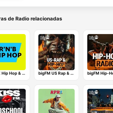
as de Radio relacionadas
1LIVE Hip Hop & RnB
bigFM US Rap & Hip-Hop