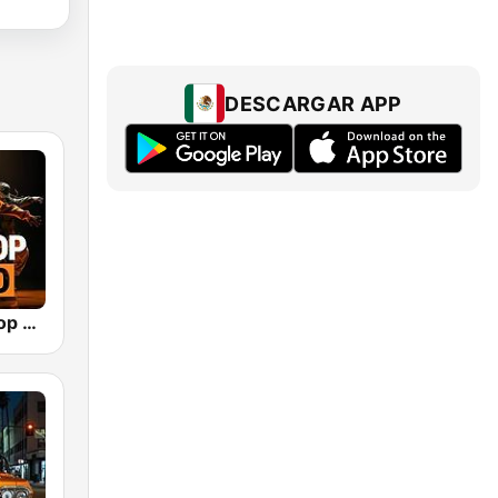
DESCARGAR APP
bigFM Hip-Hop Radio