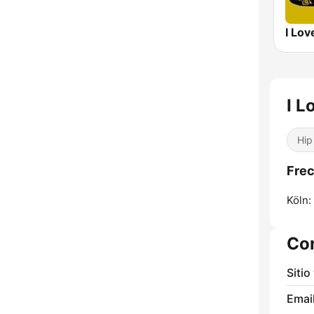
I L
Hip
Frec
Köln:
Co
Sitio
Email