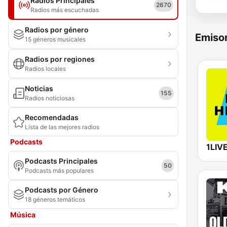
Radios Principales
2670
Radios más escuchadas
Radios por género
Emisor
15 géneros musicales
Radios por regiones
Radios locales
Noticias
155
Radios noticiosas
Recomendadas
Lista de las mejores radios
Podcasts
Podcasts Principales
50
Podcasts más populares
Podcasts por Género
18 géneros temáticos
Música