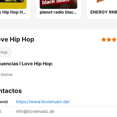
I Love Hip Hop History
planet radio black beats
ENERGY RN
ove Hip Hop
 Hop
uencias I Love Hip Hop:
Online
ntactos
 web
https://www.ilovemusic.de/
:
info@ilovemusic.de