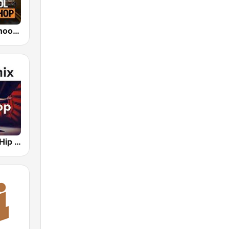
bigFM Oldschool Rap & Hip-Hop
Hotmixradio Hip Hop