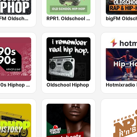
Kiss FM Oldschool Hip Hop
RPR1. Oldschool Hip-Hop
90s90s Hiphop & Rap
Oldschool Hiphop