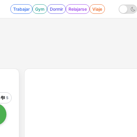
Trabajar
Gym
Dormir
Relajarse
Viaje
5