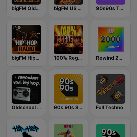
bigFM Oldschool Rap & Hip-Hop
bigFM US Rap & Hip-Hop
90s90s Techno
bigFM Hip-Hop Radio
100% Reggaeton Radio
Rewind 2000's
Oldschool Hiphop
90s 90s Sommerhits
Full Techno