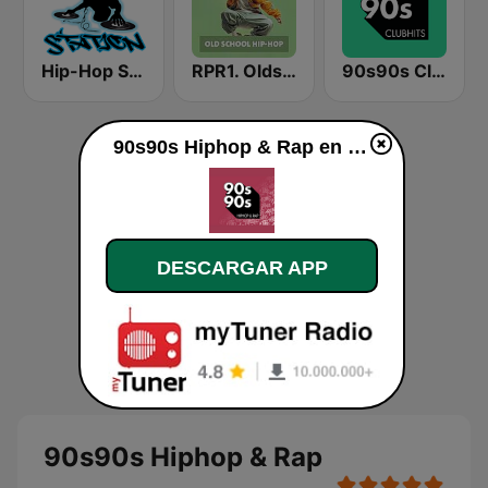
Hip-Hop Station
RPR1. Oldschool Hip-Hop
90s90s Clubhits
90s90s Hiphop & Rap en vivo
DESCARGAR APP
90s90s Hiphop & Rap