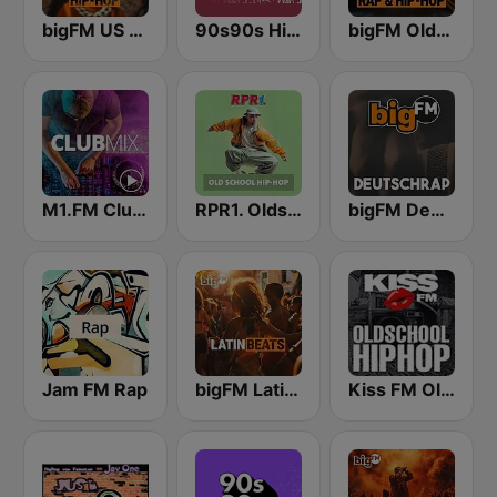
bigFM US Rap & Hip-Hop
90s90s Hiphop & Rap
bigFM Oldschool Rap & Hip-Hop
M1.FM Club Mix
RPR1. Oldschool Hip-Hop
bigFM Deutschrap
Jam FM Rap
bigFM Latin Beats
Kiss FM Oldschool Hip Hop