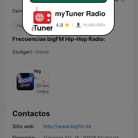
Deine biggsten Beats der Strasse
Hip Hop
R&B / Soul
Frecuencias bigFM Hip-Hop Radio:
Stuttgart:
Online
Nightlounge
bigFM - Episodio 500
1 week ago
119 min
Contactos
Sitio web
http://www.bigfm.de
Dirección:
Tübinger Str. 15, 70178 Stuttgart