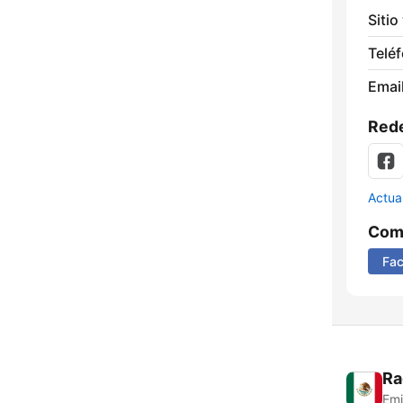
Sitio
Telé
Email
Rede
Actua
Comp
Fa
Ra
Emi