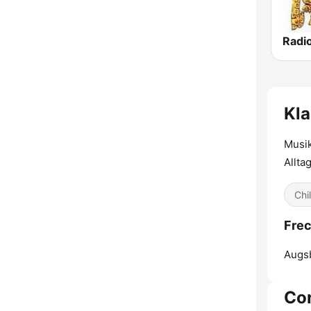
Radi
Kla
Musik
Alltag
Chil
Frec
Augs
Co