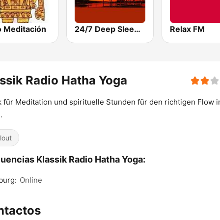
o Meditación
24/7 Deep Sleep Music Relaxing Music Insomnia Sleep Relaxing Music Study Sleep Meditation
Relax FM
ssik Radio Hatha Yoga
 für Meditation und spirituelle Stunden für den richtigen Flow 
.
lout
uencias Klassik Radio Hatha Yoga:
burg:
Online
ntactos