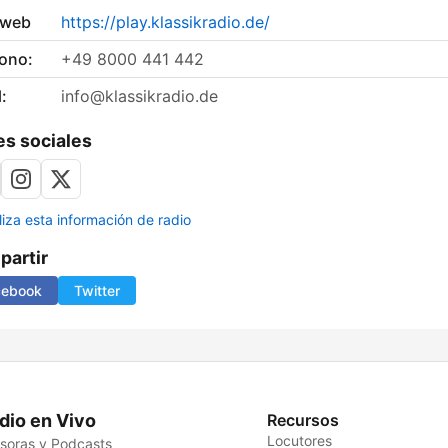
 web
https://play.klassikradio.de/
fono:
+49 8000 441 442
:
info@klassikradio.de
s sociales
liza esta información de radio
artir
cebook
Twitter
dio en Vivo
Recursos
Locutores
soras y Podcasts