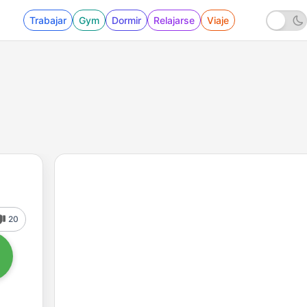
Trabajar
Gym
Dormir
Relajarse
Viaje
20