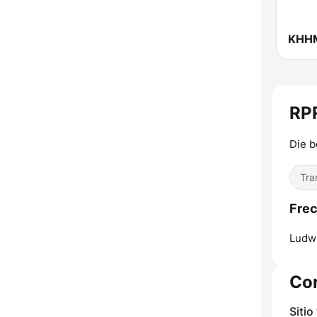
RP
Die 
Tra
Frec
Ludw
Co
Sitio