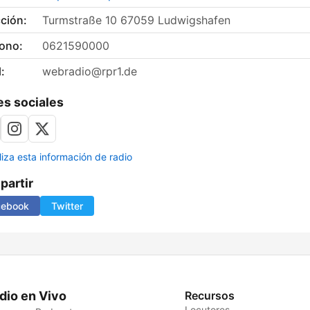
ción:
Turmstraße 10 67059 Ludwigshafen
fono:
0621590000
:
webradio@rpr1.de
s sociales
liza esta información de radio
artir
cebook
Twitter
dio en Vivo
Recursos
Locutores