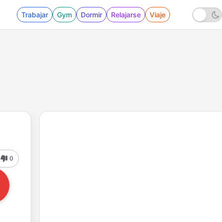
Trabajar
Gym
Dormir
Relajarse
Viaje
0