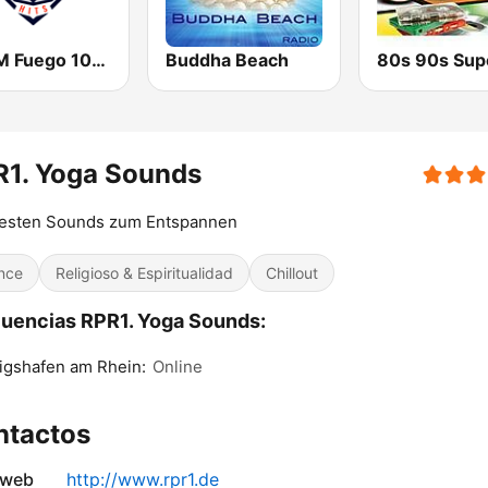
KHHM Fuego 101.9
Buddha Beach
R1. Yoga Sounds
besten Sounds zum Entspannen
nce
Religioso & Espiritualidad
Chillout
uencias RPR1. Yoga Sounds:
igshafen am Rhein:
Online
ntactos
 web
http://www.rpr1.de