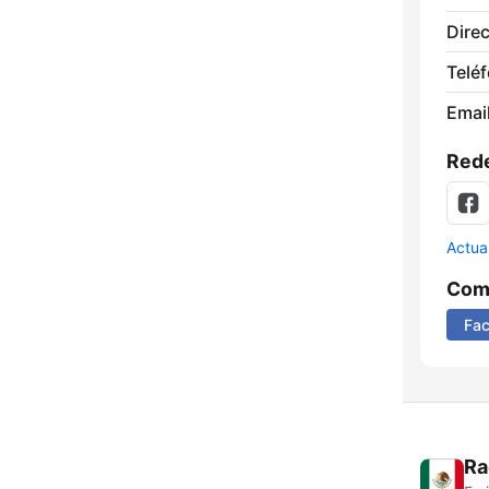
Direc
Telé
Email
Rede
Actua
Comp
Fa
Ra