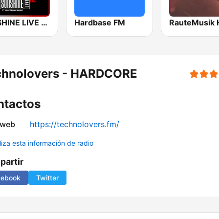
SUNSHINE LIVE - Hardstyle
Hardbase FM
chnolovers - HARDCORE
ntactos
 web
https://technolovers.fm/
liza esta información de radio
artir
cebook
Twitter