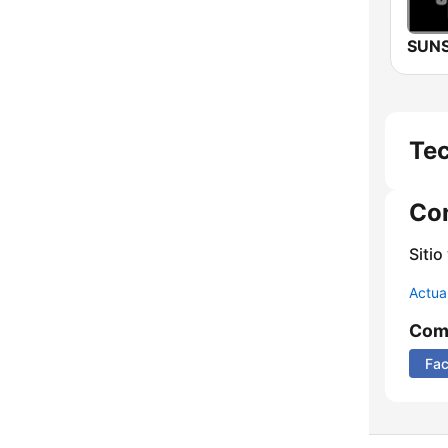
Te
Co
Sitio
Actua
Comp
Fa