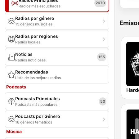
Radios Principales
2670
Radios más escuchadas
Radios por género
Emisor
15 géneros musicales
Radios por regiones
Radios locales
Noticias
155
Radios noticiosas
Recomendadas
Lista de las mejores radios
Podcasts
Hard
Podcasts Principales
50
Podcasts más populares
Podcasts por Género
18 géneros temáticos
Música