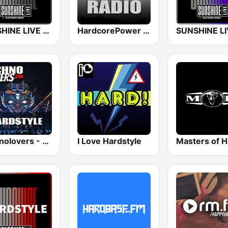
SUNSHINE LIVE - Hardcore
HardcorePower Radio
Technolovers - HARDSTYLE
I Love Hardstyle