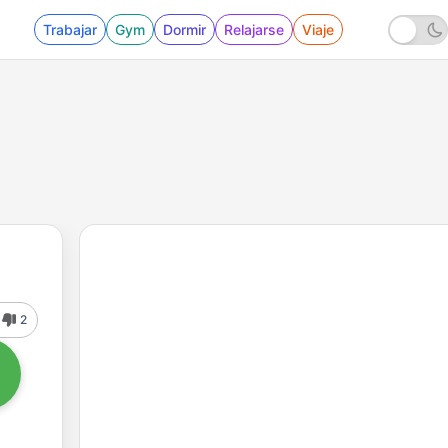
Trabajar
Gym
Dormir
Relajarse
Viaje
2