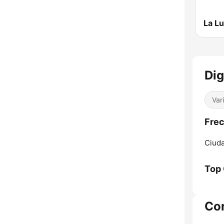
La L
Dig
Var
Frec
Ciud
Top
Co