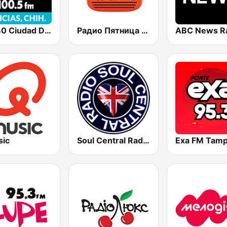
Los 40 Ciudad Delicias
Радио Пятница (Pyatnica)
ABC News R
ic
Soul Central Radio
Exa FM Tamp