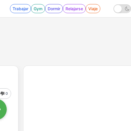
Trabajar
Gym
Dormir
Relajarse
Viaje
0