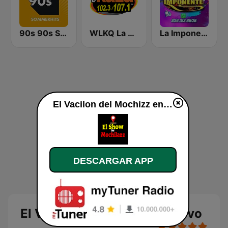
90s 90s Sommerhits
WLKQ La Raza 102.3
La Imponente Radio
El Vacilon del Mochizz en vivo
DESCARGAR APP
El Vacilon del Mochizz en vivo