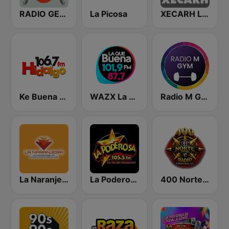
RADIO GEMELAS
La Picosa
XECARH La Voz del Pueblo Hñahñu
Ke Buena 106.7 FM
WAZX La Que Buena 101.9 y 87.7
Radio M GYM
La Naranjera de Sibers
La Poderosa Zimapán
400 Norte Radio