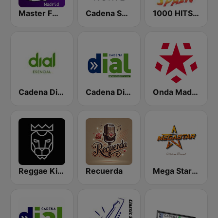
Master FM Madrid
Cadena SER Madrid Norte
1000 HITS Spain
Cadena Dial Esencial
Cadena Dial Andalucía Este 91.8 FM
Onda Madrid
Reggae King Radio
Recuerda
Mega Star España