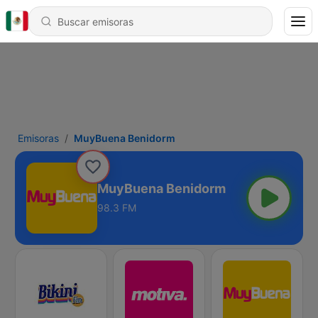
Emisoras
MuyBuena Benidorm
MuyBuena Benidorm
98.3 FM