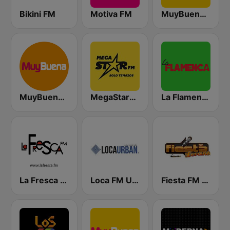
Bikini FM
Motiva FM
MuyBuena Valencia
MuyBuena - Alicante
MegaStarFM
La Flamenca
La Fresca FM
Loca FM Urban
Fiesta FM - Levante