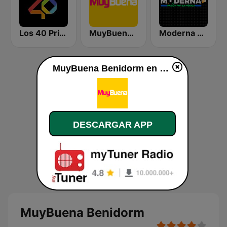
Los 40 Principales
MuyBuena Ibiza
Moderna FM
MuyBuena Benidorm en vivo
DESCARGAR APP
MuyBuena Benidorm