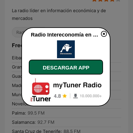
La radio líder en información económica y de
mercados
Radio hablada
Radio Intereconomía en vivo
Frecuencias Radio Intereconomía:
Eibar:
96.3 FM
Granada:
98.2 FM
DESCARGAR APP
Guadalajara:
94.1 FM
Madrid:
95.1 FM
Murcia:
90.7 FM
Novelda:
92.3 FM
Palma:
99.5 FM
Salamanca:
92.7 FM
Santa Cruz de Tenerife:
88.5 FM