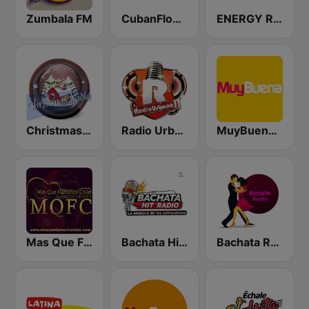
Zumbala FM
CubanFlow Radio
ENERGY Reggaeton
Christmas Radio
Radio Urbano
MuyBuena Benidorm
Mas Que Flamenco
Bachata Hit Radio
Bachata Radio