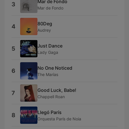
Mar de Fondo
3
Mar de Fondo
80Deg
4
Audrey
Just Dance
5
Lady Gaga
No One Noticed
6
The Marías
Good Luck, Babe!
7
Chappell Roan
Llegó París
8
Orquesta París de Noia