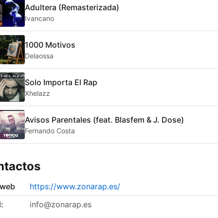
Adultera (Remasterizada)
Ivancano
1000 Motivos
Delaossa
Solo Importa El Rap
Xhelazz
Avisos Parentales (feat. Blasfem & J. Dose)
Fernando Costa
ntactos
 web
https://www.zonarap.es/
:
info@zonarap.es