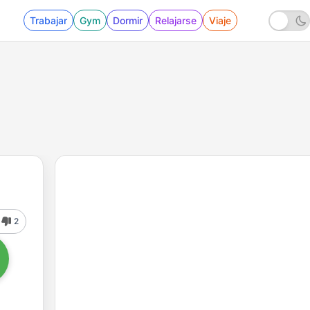
Trabajar
Gym
Dormir
Relajarse
Viaje
2