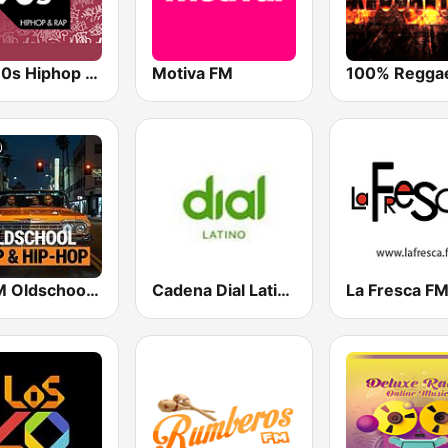
90s90s Hiphop & Rap
Motiva FM
bigFM Oldschool Rap & Hip-Hop
Cadena Dial Latino
La Fresca F