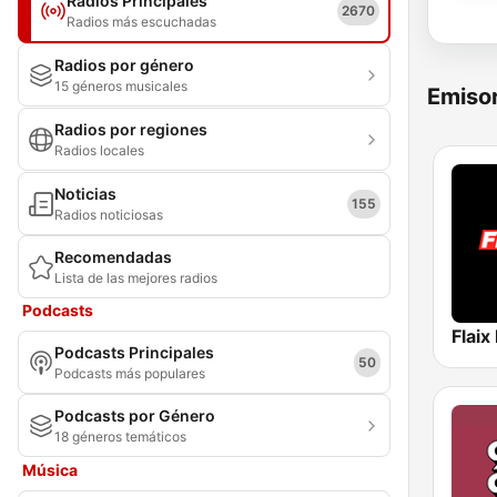
Radios Principales
2670
Radios más escuchadas
Radios por género
15 géneros musicales
Emisor
Radios por regiones
Radios locales
Noticias
155
Radios noticiosas
Recomendadas
Lista de las mejores radios
Podcasts
Flaix
Podcasts Principales
50
Podcasts más populares
Podcasts por Género
18 géneros temáticos
Música