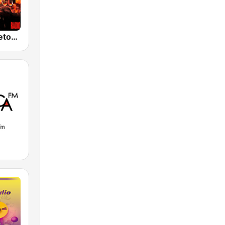
100% Reggaeton Radio
M