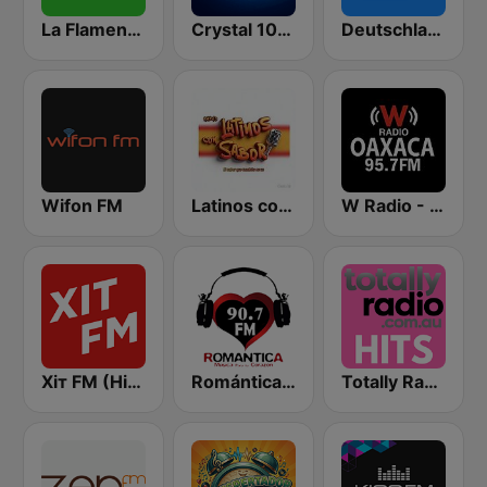
La Flamenca
Crystal 104.9 FM
Deutschlandfunk
Wifon FM
Latinos con Sabor
W Radio - Oaxaca
Хіт FM (Hit FM) - Top
Romántica 90.7 FM
Totally Radio Hits