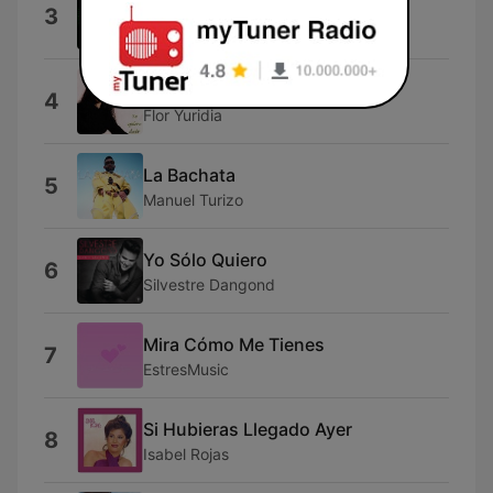
Dosis
3
Xavi Kras
Tu Eres Mi Dios
4
Flor Yuridia
La Bachata
5
Manuel Turizo
Yo Sólo Quiero
6
Silvestre Dangond
Mira Cómo Me Tienes
7
EstresMusic
Si Hubieras Llegado Ayer
8
Isabel Rojas