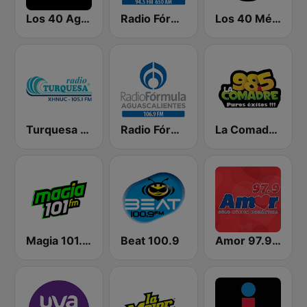
Los 40 Aguascalientes
Radio Fórmula Yucatán 94.5 FM
Los 40 Mérida
Turquesa FM Cancún
Radio Fórmula 106.9 FM
La Comadre 98.5 FM
Magia 101.7 FM
Beat 100.9
Amor 97.9 FM