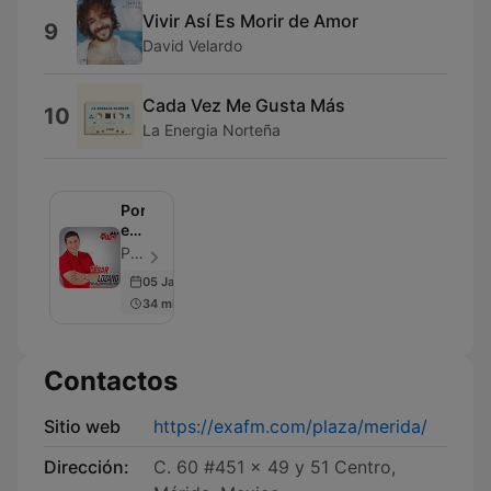
Vivir Así Es Morir de Amor
9
David Velardo
Cada Vez Me Gusta Más
10
La Energia Norteña
Por
el
Placer
Por el Placer de Vivir Con el Dr. Cesar Lozano - Episodio 516
de
05 Jan 2024
Vivir
34 min
-
Con
Cesar
Lozano
Contactos
Sitio web
https://exafm.com/plaza/merida/
Dirección:
C. 60 #451 x 49 y 51 Centro,