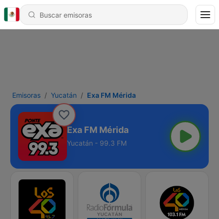
Emisoras
Yucatán
Exa FM Mérida
Exa FM Mérida
Yucatán - 99.3 FM