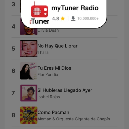
Si Se Acaba el Mundo
3
Bacanos
Dangerously Easy
4
Olivia Dean
No Hay Que Llorar
5
Thalia
Tu Eres Mi Dios
6
Flor Yuridia
Si Hubieras Llegado Ayer
7
Isabel Rojas
Como Pacman
8
Aleman & Orquesta Gigante de Chepín