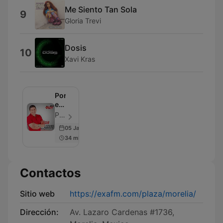
Me Siento Tan Sola
9
Gloria Trevi
Dosis
10
Xavi Kras
Por
el
Placer
Por el Placer de Vivir Con el Dr. Cesar Lozano - Episodio 516
de
05 Jan 2024
Vivir
34 min
-
Con
Cesar
Lozano
Contactos
Sitio web
https://exafm.com/plaza/morelia/
Dirección:
Av. Lazaro Cardenas #1736,