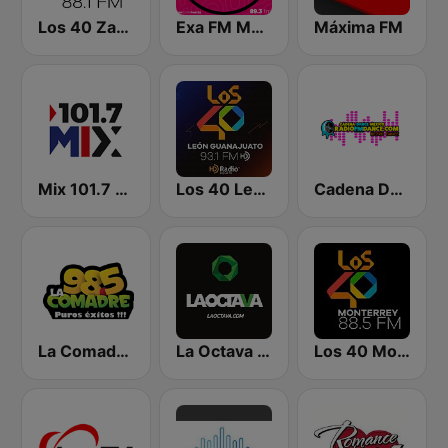
Los 40 Zamora
Exa FM Morelia
Máxima FM
Mix 101.7 FM Morelia
Los 40 León
Cadena Dance México
La Comadre 98.5 FM
La Octava 88.1 FM
Los 40 Monterrey