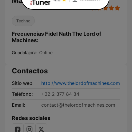
Machines en vivo
Techno
Frecuencias Fidel Nath The Lord of
Machines:
Guadalajara:
Online
Contactos
Sitio web
http://www.thelordofmachines.com
Teléfono:
+32 2 377 84 84
Email:
contact@thelordofmachines.com
Redes sociales