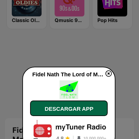
Classic Oldies
Qmusic 90's & 00's
Pop Hits
Fidel Nath The Lord of Machines en vivo
DESCARGAR APP
Fidel Nath The Lord of