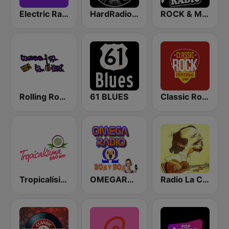
Electric Radio
HardRadio.com
ROCK & METAL
Rolling Rock FM
61 BLUES
Classic Rock Universal
Tropicalísima 660 AM
OMEGARADIO 80´S Y 90´S
Radio La Cancion de la Trova