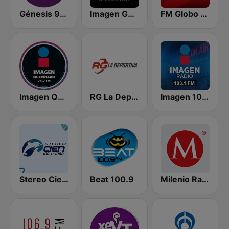
Génesis 98.1 FM
Imagen Guadalajara 93.9 FM
FM Globo 88.1
Imagen Querétaro 94.7 FM
RG La Deportiva 690 AM | Monterrey
Imagen 103.1 FM
Stereo Cien 100.1 FM
Beat 100.9
Milenio Radio 103.7