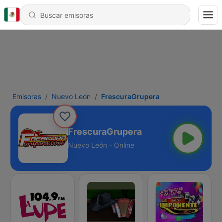
Emisoras
Nuevo León
FrescuraGrupera
FrescuraGrupera
Nuevo León - Online