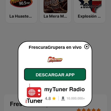
La Huasteca 90.5 FM
La Mera Mera de Matehuala
Explosión Texana
FrescuraGrupera en vivo
DESCARGAR APP
FrescuraGrupera en vivo