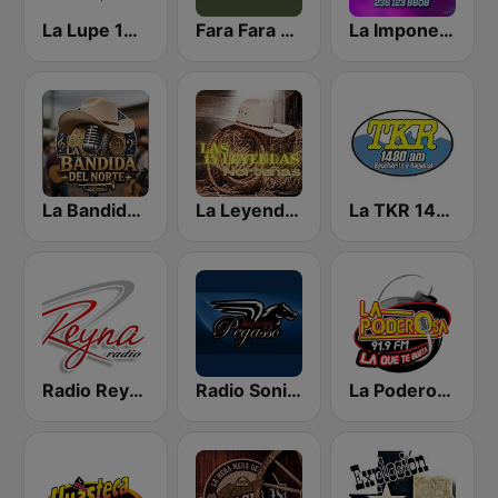
La Lupe 104.9 FM | San Luis Potosí
Fara Fara Radio
La Imponente Radio
La Bandida del Norte
La Leyenda MX
La TKR 1480 AM | Monterrey
Radio Reyna
Radio Sonido Pegasso
La Poderosa San Luis Potosí