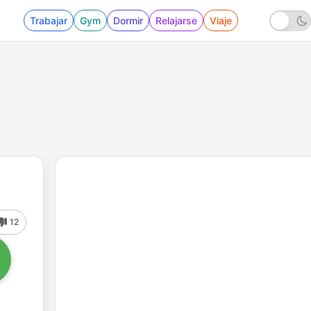
Trabajar
Gym
Dormir
Relajarse
Viaje
12