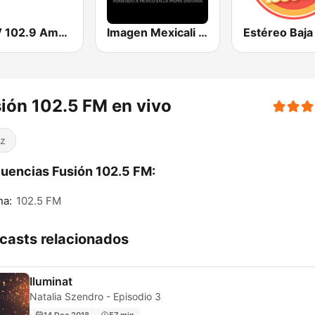
KLQV 102.9 Amor (US Only)
Imagen Mexicali 105.5 FM
ión 102.5 FM en vivo
z
uencias Fusión 102.5 FM:
na:
102.5 FM
casts relacionados
Iluminat
Natalia Szendro - Episodio 3
14 Dec 2018
57 min