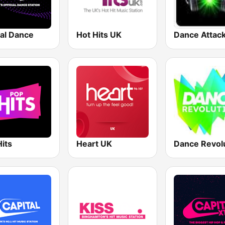
tal Dance
Hot Hits UK
Dance Attac
its
Heart UK
Dance Revol