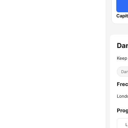
Capit
Da
Keep 
Dan
Frec
Lond
Pro
L