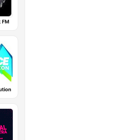
k FM
ution