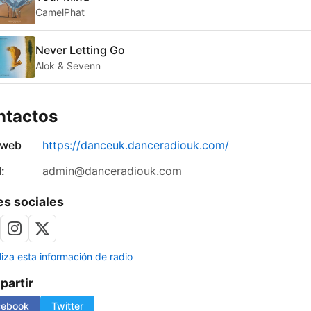
CamelPhat
Never Letting Go
Alok & Sevenn
ntactos
 web
https://danceuk.danceradiouk.com/
:
admin@danceradiouk.com
s sociales
liza esta información de radio
artir
cebook
Twitter