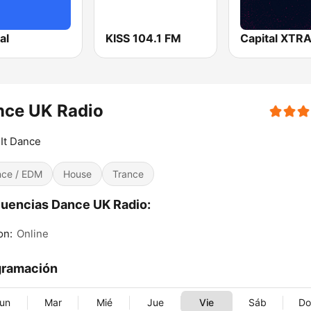
al
KISS 104.1 FM
Capital XTR
nce UK Radio
It Dance
ce / EDM
House
Trance
uencias Dance UK Radio:
on:
Online
gramación
un
Mar
Mié
Jue
Vie
Sáb
D