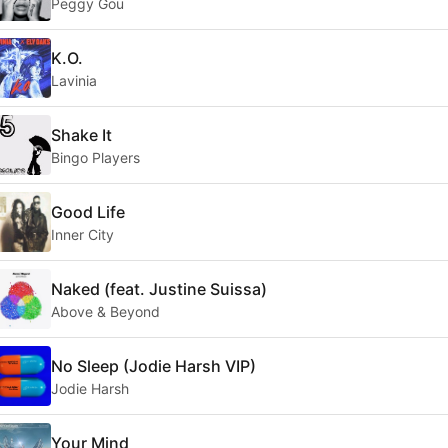
Peggy Gou
K.O.
Lavinia
Shake It
Bingo Players
Good Life
Inner City
Naked (feat. Justine Suissa)
Above & Beyond
No Sleep (Jodie Harsh VIP)
Jodie Harsh
Your Mind