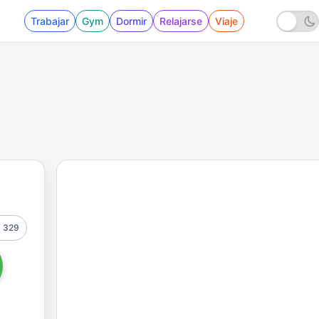
Trabajar
Gym
Dormir
Relajarse
Viaje
329