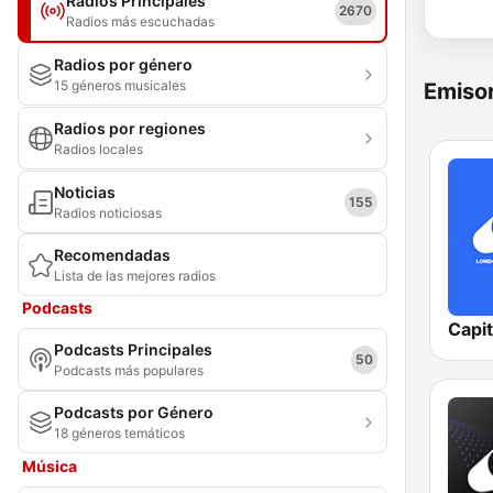
Radios Principales
2670
Radios más escuchadas
Radios por género
15 géneros musicales
Emisor
Radios por regiones
Radios locales
Noticias
155
Radios noticiosas
Recomendadas
Lista de las mejores radios
Podcasts
Capi
Podcasts Principales
50
Podcasts más populares
Podcasts por Género
18 géneros temáticos
Música