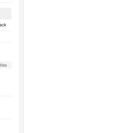
ack
días