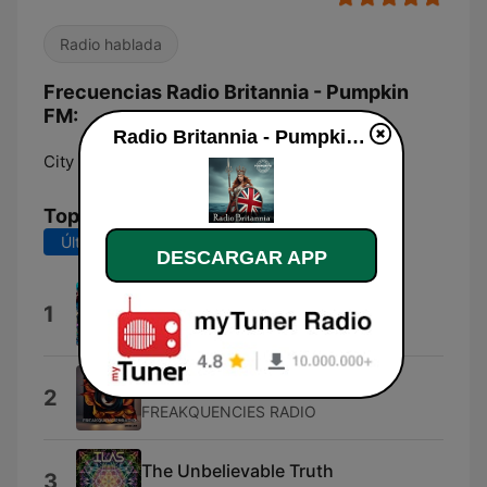
Radio hablada
Frecuencias Radio Britannia - Pumpkin
FM:
Radio Britannia - Pumpkin FM en vivo
City of London:
Online
Top Canciones
Últimos 7 días
Últimos 30 días
DESCARGAR APP
Blast From the Past
1
Blast From the Past
Stay Tuned
2
FREAKQUENCIES RADIO
The Unbelievable Truth
3