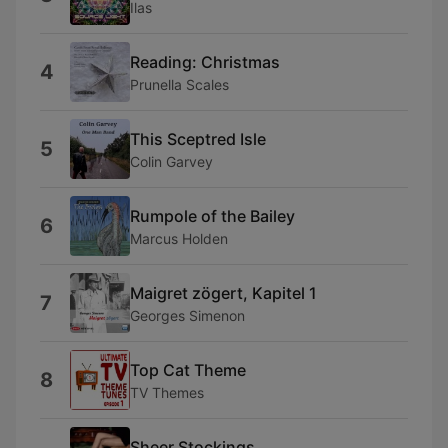
Ilas
Reading: Christmas
4
Prunella Scales
This Sceptred Isle
5
Colin Garvey
Rumpole of the Bailey
6
Marcus Holden
Maigret zögert, Kapitel 1
7
Georges Simenon
Top Cat Theme
8
TV Themes
Sheer Stockings