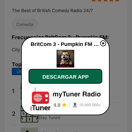
The Best of British Comedy Radio 24/7
Comedia
Frecuencias BritCom 3 - Pumpkin FM:
BritCom 3 - Pumpkin FM en vivo
City of London:
Online
Top Canciones
Últimos 7 días
Últimos 30 días
DESCARGAR APP
Blast From the Past
1
Blast From the Past
This Song Is For You
2
Stay Tuned