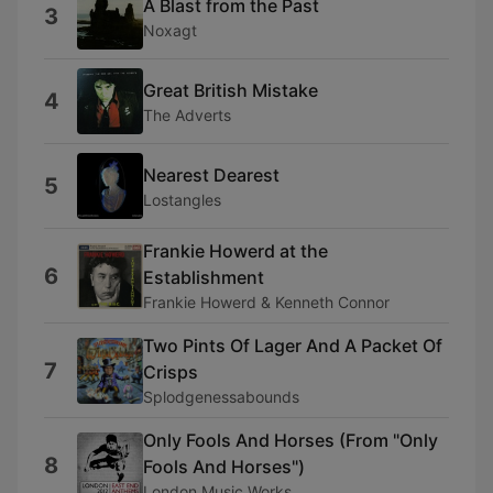
A Blast from the Past
3
Noxagt
Great British Mistake
4
The Adverts
Nearest Dearest
5
Lostangles
Frankie Howerd at the
6
Establishment
Frankie Howerd & Kenneth Connor
Two Pints Of Lager And A Packet Of
7
Crisps
Splodgenessabounds
Only Fools And Horses (From "Only
8
Fools And Horses")
London Music Works