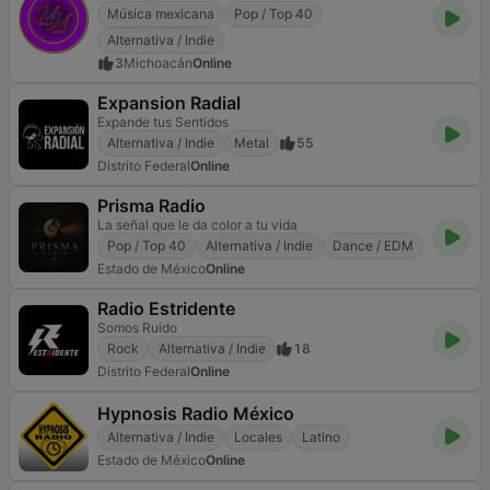
Música mexicana
Pop / Top 40
Alternativa / Indie
3
Michoacán
Online
Expansion Radial
Expande tus Sentidos
Alternativa / Indie
Metal
55
Distrito Federal
Online
Prisma Radio
La señal que le da color a tu vida
Pop / Top 40
Alternativa / Indie
Dance / EDM
Estado de México
Online
Radio Estridente
Somos Ruido
Rock
Alternativa / Indie
18
Distrito Federal
Online
Hypnosis Radio México
Alternativa / Indie
Locales
Latino
Estado de México
Online