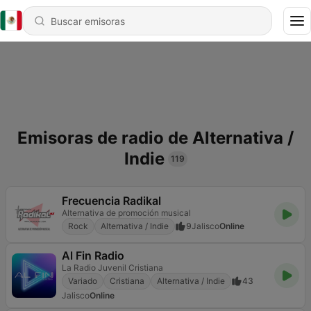
Emisoras de radio de Alternativa /
Indie
119
Frecuencia Radikal
Alternativa de promoción musical
Rock
Alternativa / Indie
9
Jalisco
Online
Al Fin Radio
La Radio Juvenil Cristiana
Variado
Cristiana
Alternativa / Indie
43
Jalisco
Online