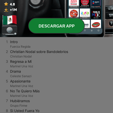
Página
3
de
6
<
3
4
5
>
>>
DESCARGAR APP
TOP CANCIONES
1
Intro
Fuerza Regida
2
Christian Nodal sobre Bandolebrios
Christian Nodal
3
Regresa a Mí
Marinel Una Voz
4
Drama
Celeste Sanazi
5
Apasionante
Marinel Una Voz
6
No Te Quiero Más
Marinel Una Voz
7
Hubiéramos
Grupo Firme
8
Si Usted Fuera Yo