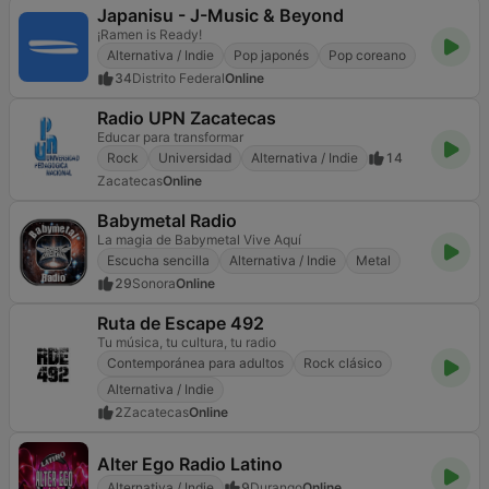
Japanisu - J-Music & Beyond
¡Ramen is Ready!
Alternativa / Indie
Pop japonés
Pop coreano
34
Distrito Federal
Online
Radio UPN Zacatecas
Educar para transformar
Rock
Universidad
Alternativa / Indie
14
Zacatecas
Online
Babymetal Radio
La magia de Babymetal Vive Aquí
Escucha sencilla
Alternativa / Indie
Metal
29
Sonora
Online
Ruta de Escape 492
Tu música, tu cultura, tu radio
Contemporánea para adultos
Rock clásico
Alternativa / Indie
2
Zacatecas
Online
Alter Ego Radio Latino
Alternativa / Indie
9
Durango
Online