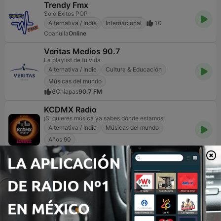
Trendy Fmx
Solo Exitos POP
Alternativa / Indie
Internacional
10
Coahuila
Online
Veritas Medios 90.7
La playlist de tu vida
Alternativa / Indie
Cultura & Educación
Músicas del mundo
6
Chiapas
90.7 FM
KCDMX Radio
¡Si quieres música ya sabes dónde estamos!
Alternativa / Indie
Músicas del mundo
Años 90
61
Distrito Federal
Online
Your RadioMx
Tu música, tu estilo, tu cultura
Alternativa / Indie
Años 80
Años 90
1
Zacatecas
Online