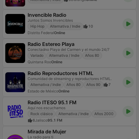
Invencible Radio
Juntos Somos Invencibles
Hip Hop
Alternativa / Indie
10
Distrito Federal
Online
Radio Estereo Playa
Conectadno Playa del Carmen y el mundo 24/7
Variado
Alternativa / Indie
Años 80
Quintana Roo
Online
Radio Reproductores HTML
Comunidad de streaming y reproductores HTML.
Alternativa / Indie
Años 80
Años 90
7
Estado de México
Online
Radio ITESO 95.1 FM
Aquí nos escuchamos
Rock clásico
Alternativa / Indie
Años 2000
6
Jalisco
95.1 FM
Mirada de Mujer
La radio para ti