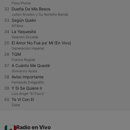
Peso Pluma
32
Dueña De Mis Besos
Julion Alvarez y Su Norteño Banda
33
Según Quién
M1ibox
34
La Yaquesita
Valentin Elizalde
35
El Amor No Fue pa' Mí (En Vivo)
Generación Imperial
36
TQM
Fuerza Regida
37
A Cuánto Me Quedé
Giovanny Ayala
38
Aviso Importante
Fernando Delgadillo
39
Y Si Se Quiere Ir
Luis Angel "El Flaco"
40
Te Ví Con El
Zaba
Radio en Vivo