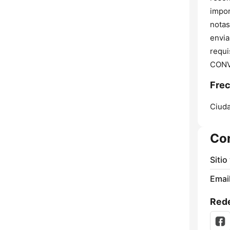
impor
notas
envia
requi
CONV
Frec
Ciuda
Co
Sitio
Email
Rede