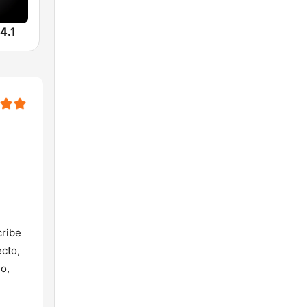
4.1
cribe
cto,
o,