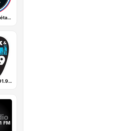
Imagen Querétaro 94.7 FM
Rock & Soul 91.9 FM