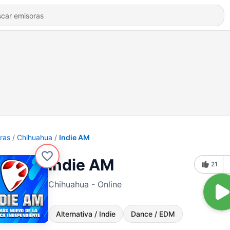
ras
Chihuahua
Indie AM
Indie AM
21
Chihuahua - Online
Alternativa / Indie
Dance / EDM