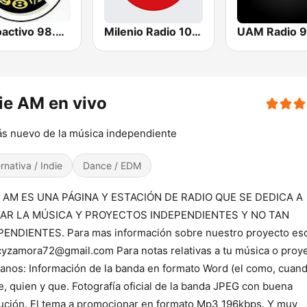
Radioactivo 98.5 FM
Milenio Radio 103.7
UAM Radio 9
ie AM en vivo
s nuevo de la música independiente
ernativa / Indie
Dance / EDM
E AM ES UNA PÁGINA Y ESTACIÓN DE RADIO QUE SE DEDICA A
AR LA MÚSICA Y PROYECTOS INDEPENDIENTES Y NO TAN
ENDIENTES. Para mas información sobre nuestro proyecto es
cyzamora72@gmail.com Para notas relativas a tu música o proye
nos: Información de la banda en formato Word (el como, cuand
, quien y que. Fotografía oficial de la banda JPEG con buena
ución. El tema a promocionar en formato Mp3 196kbps. Y muy