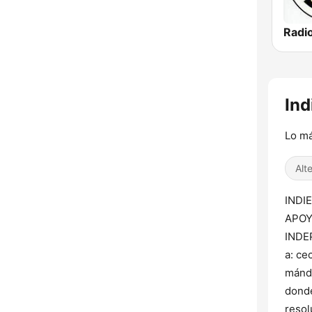
Ind
Lo má
Alt
INDI
APOY
INDEP
a: ce
mánda
donde
resol