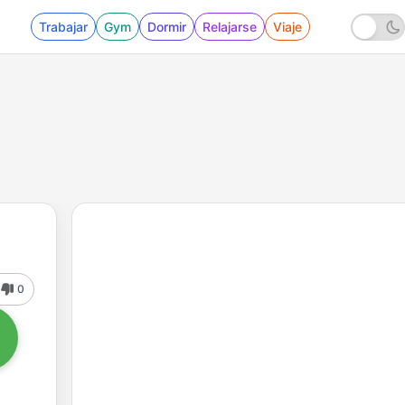
Trabajar
Gym
Dormir
Relajarse
Viaje
0