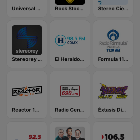
Universal 88.1 FM
Rock Stock Bar
Stereo Cien 100.1 FM
Stereorey México
El Heraldo de México
Formula 1120 AM
Reactor 105.7 FM
Radio Centro y El Fonógrafo
Éxtasis Digital Guadalajara