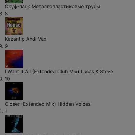
Скуф-панк
Металлопластиковые трубы
8
Kazantip
Andi Vax
9
I Want It All (Extended Club Mix)
Lucas & Steve
10
Closer (Extended Mix)
Hidden Voices
1