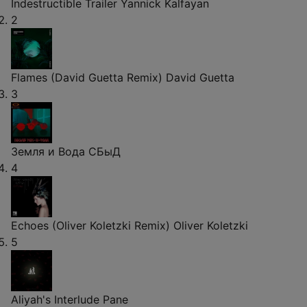
Indestructible Trailer
Yannick Kalfayan
2
Flames (David Guetta Remix)
David Guetta
3
Земля и Вода
СБыД
4
Echoes (Oliver Koletzki Remix)
Oliver Koletzki
5
Aliyah's Interlude
Pane