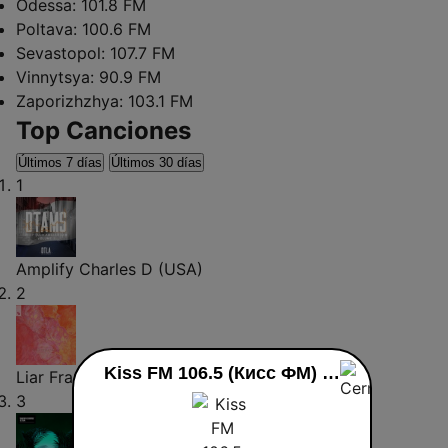
Odessa:
101.8 FM
Poltava:
100.6 FM
Sevastopol:
107.7 FM
Vinnytsya:
90.9 FM
Zaporizhzhya:
103.1 FM
Top Canciones
Últimos 7 días
Últimos 30 días
1
Amplify
Charles D (USA)
2
Kiss FM 106.5 (Кисc ФМ) en vivo
Liar
Franc Fala
3