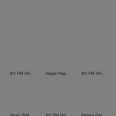
Хіт FM (Hit FM)
Наше Радио (Nashe Radio) 107.9
Хіт FM (Hit FM) - Top
Люкс ФМ Україна - Lux FM Ukraine
Хіт FM (Hit FM) - Best
Радио Пятница (Pyatnica)