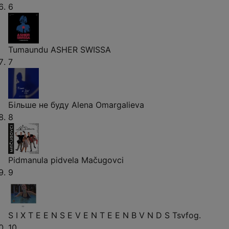
6
Tumaundu
ASHER SWISSA
7
Більше не буду
Alena Omargalieva
8
Pidmanula pidvela
Mačugovci
9
S I X T E E N S E V E N T E E N B V N D S
Tsvfog.
10