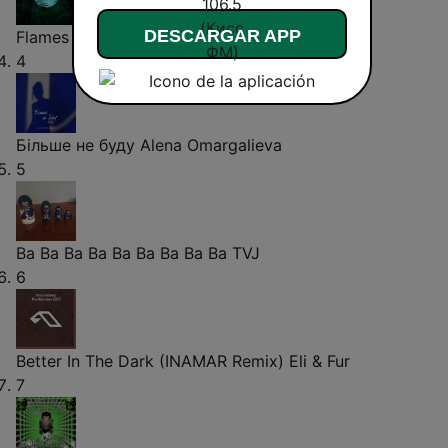
DESCARGAR APP
Flames (David Guetta Remix)
David Guetta
4
Більше не буду
Alena Omargalieva
5
Ba Ba Ba Ba Ba Ba Ba Ba Ba
TVJ
6
Better In The Dark (INAMAR Remix)
Eli & Fur
7