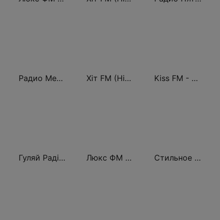
Радио Мелодия (Radio Melodia)
Хіт FM (Hit FM) - Ukr
Kiss FM - Digital (Кисc ФМ)
Гуляй Радіо (Guliay Radio)
Люкс ФМ (Lux FM) Львів
Стильное Радио - Перец ФМ (Stilnoe, perec fm)