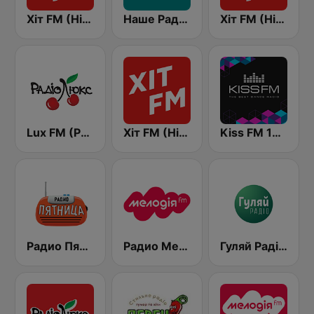
Хіт FM (Hit FM)
Наше Радио (Nashe Radio) 107.9
Хіт FM (Hit FM) - Top
Lux FM (Pадіо Люкс)
Хіт FM (Hit FM) - Best
Kiss FM 106.5 (Кисc ФМ)
Радио Пятница (Pyatnica)
Радио Мелодия (Radio Melodia)
Гуляй Радіо (Guliay Radio)