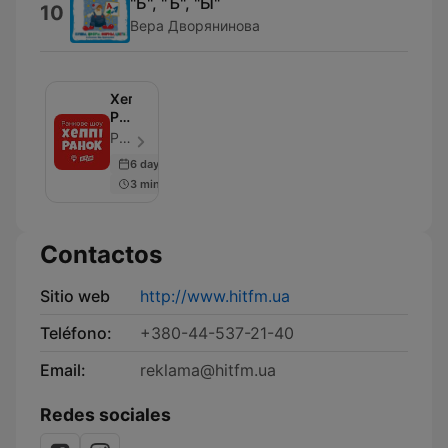
"Ь", "Ъ", "Ы"
10
Вера Дворянинова
Хеппі
Ранок
на
Рома Мельник, Марина Войцеховська, Аліна Кош, hitfm.ua - Episodio 50
Хіт
6 days ago
FM
3 min
Contactos
Sitio web
http://www.hitfm.ua
Teléfono:
+380-44-537-21-40
Email:
reklama@hitfm.ua
Redes sociales