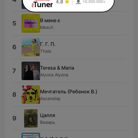
ТАКТАМУТ
В мене є
5
Mesch
Г. Г. П.
6
Thaia
Teresa & Maria
7
Alyona Alyona
М​​​е​​​ч​​​т​​​а​​​т​​​е​​​л​​​ь (​Р​е​б​е​н​о​к В​.​)
8
Ascenship
Ц​а​п​л​я
9
Визирь