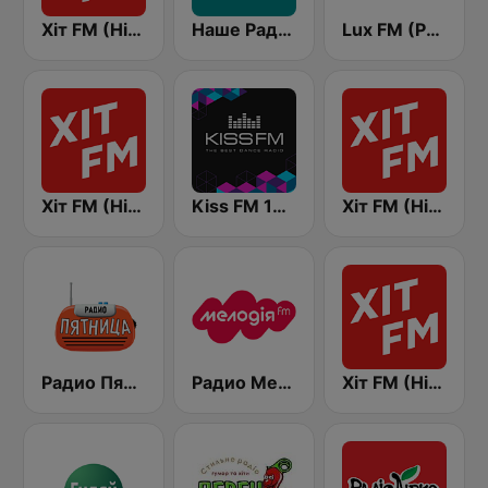
Хіт FM (Hit FM)
Наше Радио (Nashe Radio) 107.9
Lux FM (Pадіо Люкс)
Хіт FM (Hit FM) - Top
Kiss FM 106.5 (Кисc ФМ)
Хіт FM (Hit FM) - Best
Радио Пятница (Pyatnica)
Радио Мелодия (Radio Melodia)
Хіт FM (Hit FM) - Ukr