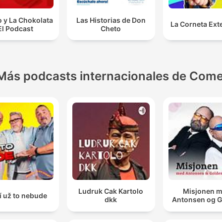
 y La Chokolata
Las Historias de Don
La Corneta Ext
El Podcast
Cheto
Más podcasts internacionales de Come
Ludruk Cak Kartolo
Misjonen 
í už to nebude
dkk
Antonsen og 