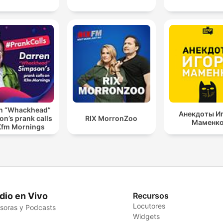
n “Whackhead”
Анекдоты И
n’s prank calls
RIX MorronZoo
Маменк
Kfm Mornings
dio en Vivo
Recursos
Locutores
soras y Podcasts
Widgets