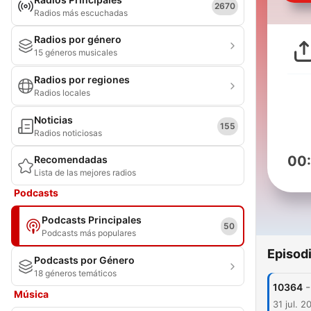
2670
Radios más escuchadas
Radios por género
15 géneros musicales
Radios por regiones
Radios locales
Noticias
155
Radios noticiosas
00
Recomendadas
Lista de las mejores radios
Podcasts
Podcasts Principales
50
Podcasts más populares
Episod
Podcasts por Género
18 géneros temáticos
-
10364
Música
31 jul. 2