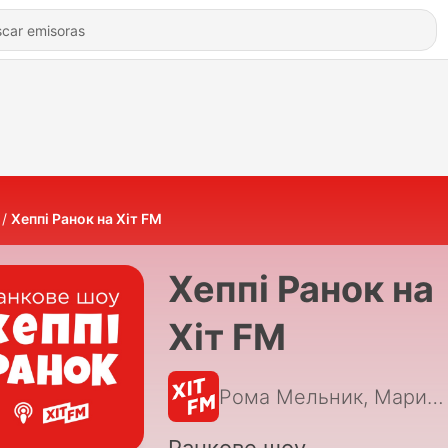
Хеппі Ранок на Хіт FM
Хеппі Ранок на
Хіт FM
Рома Мельник, Марина Войцеховська, Аліна Кош, hitfm.ua