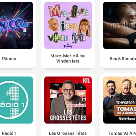
Marc-Marie & Isa
Pânico
Sex & Sensibi
Vinden Iets
Rádió 1
Les Grosses Têtes
Tomás Va A M