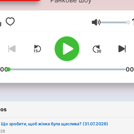
Ранкове шоу
Volumen
:00
00
ios
Що зробити, щоб жінка була щаслива? (31.07.2026)
026