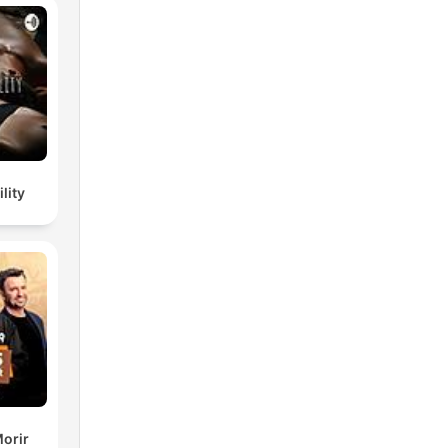
lity
orir