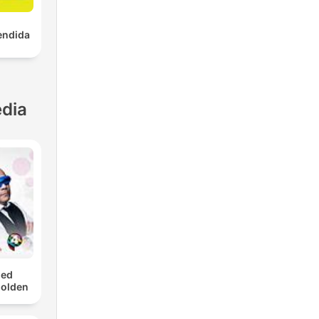
endida
dia
med
Golden