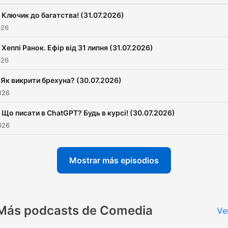
Ключик до багатства! (31.07.2026)
026
Хеппі Ранок. Ефір від 31 липня (31.07.2026)
026
Як викрити брехуна? (30.07.2026)
2026
Що писати в ChatGPT? Будь в курсі! (30.07.2026)
2026
Mostrar más episodios
Más podcasts de Comedia
Ve