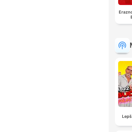
Erazno
Lepš