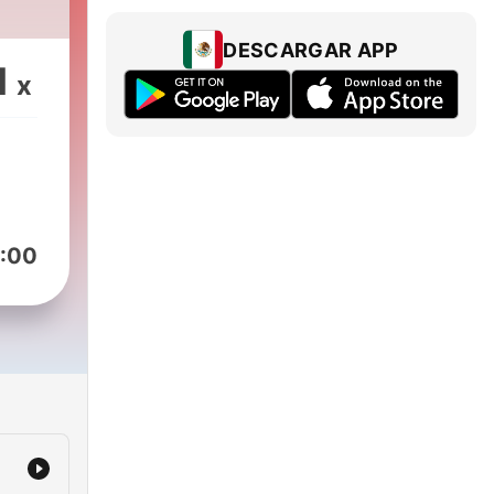
DESCARGAR APP
1
x
:00