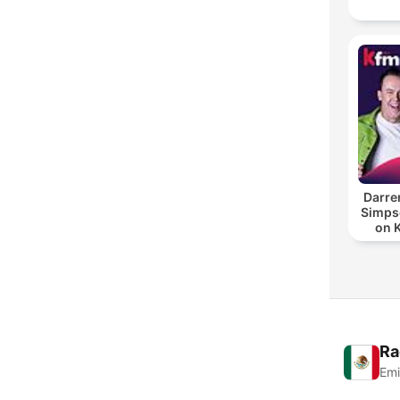
Darre
Simpso
on 
Ra
Emi