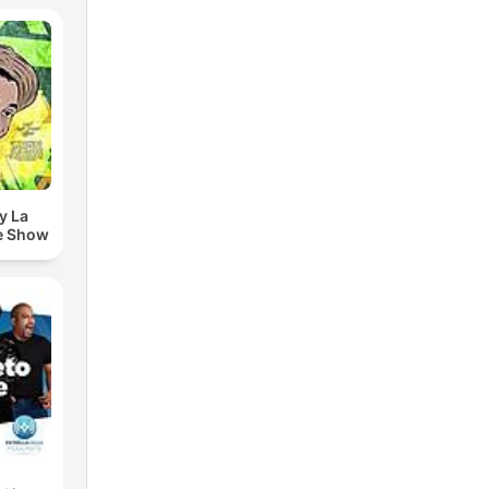
y La
e Show