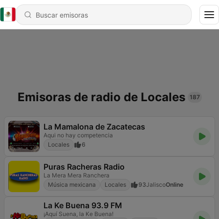
Emisoras de radio de Locales
187
La Mamalona de Zacatecas
Aqui no hay competencia
Locales
6
Puras Racheras Radio
La Mera Mera Ranchera
Música mexicana
Locales
93
Jalisco
Online
La Ke Buena 93.9 FM
¡Aquí Suena, la Ke Buena!