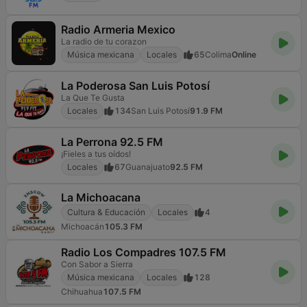
Radio Armeria Mexico
La radio de tu corazon
Música mexicana
Locales
65
Colima
Online
La Poderosa San Luis Potosí
La Que Te Gusta
Locales
134
San Luis Potosí
91.9 FM
La Perrona 92.5 FM
¡Fieles a tus oídos!
Locales
67
Guanajuato
92.5 FM
La Michoacana
Cultura & Educación
Locales
4
Michoacán
105.3 FM
Radio Los Compadres 107.5 FM
Con Sabor a Sierra
Música mexicana
Locales
128
Chihuahua
107.5 FM