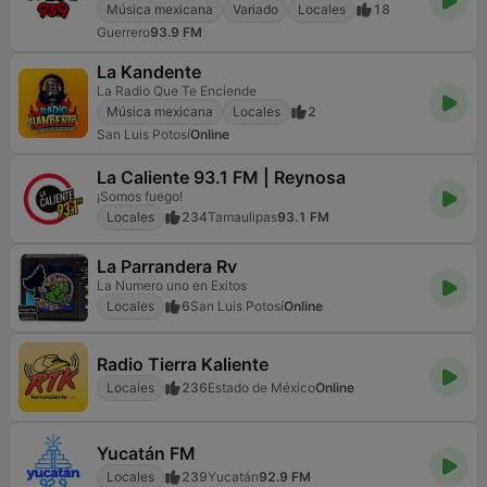
Música mexicana
Variado
Locales
18
Guerrero
93.9 FM
La Kandente
La Radio Que Te Enciende
Música mexicana
Locales
2
San Luis Potosí
Online
La Caliente 93.1 FM | Reynosa
¡Somos fuego!
Locales
234
Tamaulipas
93.1 FM
La Parrandera Rv
La Numero uno en Exitos
Locales
6
San Luis Potosí
Online
Radio Tierra Kaliente
Locales
236
Estado de México
Online
Yucatán FM
Locales
239
Yucatán
92.9 FM