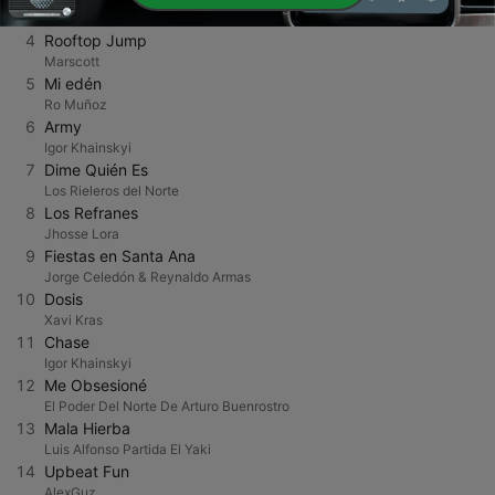
MI-K
4
Rooftop Jump
Marscott
5
Mi edén
Ro Muñoz
6
Army
Igor Khainskyi
7
Dime Quién Es
Los Rieleros del Norte
8
Los Refranes
Jhosse Lora
9
Fiestas en Santa Ana
Jorge Celedón & Reynaldo Armas
10
Dosis
Xavi Kras
11
Chase
Igor Khainskyi
12
Me Obsesioné
El Poder Del Norte De Arturo Buenrostro
13
Mala Hierba
Luis Alfonso Partida El Yaki
14
Upbeat Fun
AlexGuz