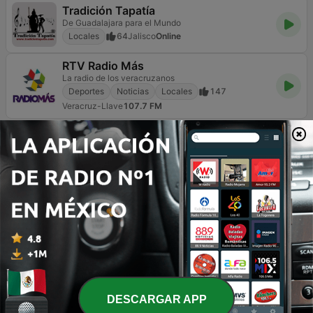
Tradición Tapatía
De Guadalajara para el Mundo
Locales
64
Jalisco
Online
RTV Radio Más
La radio de los veracruzanos
Deportes
Noticias
Locales
147
Veracruz-Llave
107.7 FM
Página
3
de
10
<
3
4
5
>
>>
TOP CANCIONES
1
El Toalla Mojada
Tiranos del Norte
2
Chale
Eden Muñoz
DESCARGAR APP
3
Intro