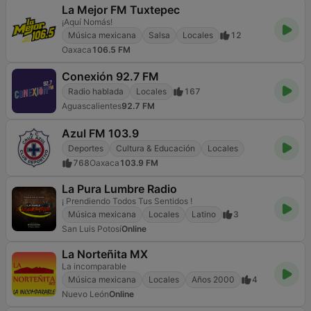
La Mejor FM Tuxtepec
¡Aquí Nomás!
Música mexicana
Salsa
Locales
12
Oaxaca
106.5 FM
Conexión 92.7 FM
Radio hablada
Locales
167
Aguascalientes
92.7 FM
Azul FM 103.9
Deportes
Cultura & Educación
Locales
768
Oaxaca
103.9 FM
La Pura Lumbre Radio
¡ Prendiendo Todos Tus Sentidos !
Música mexicana
Locales
Latino
3
San Luis Potosí
Online
La Norteñita MX
La incomparable
Música mexicana
Locales
Años 2000
4
Nuevo León
Online