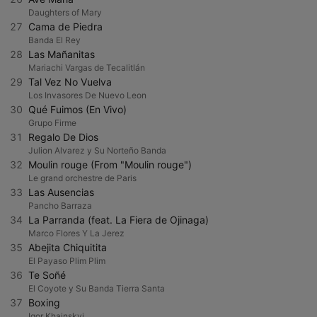
Daughters of Mary
27
Cama de Piedra
Banda El Rey
28
Las Mañanitas
Mariachi Vargas de Tecalitlán
29
Tal Vez No Vuelva
Los Invasores De Nuevo Leon
30
Qué Fuimos (En Vivo)
Grupo Firme
31
Regalo De Dios
Julion Alvarez y Su Norteño Banda
32
Moulin rouge (From "Moulin rouge")
Le grand orchestre de Paris
33
Las Ausencias
Pancho Barraza
34
La Parranda (feat. La Fiera de Ojinaga)
Marco Flores Y La Jerez
35
Abejita Chiquitita
El Payaso Plim Plim
36
Te Soñé
El Coyote y Su Banda Tierra Santa
37
Boxing
Igor Khainskyi