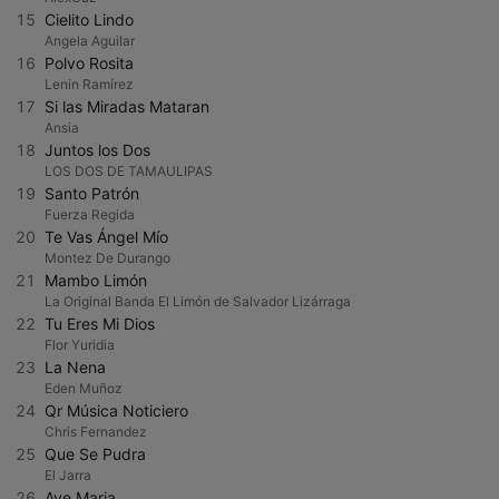
15
Cielito Lindo
Angela Aguilar
16
Polvo Rosita
Lenin Ramírez
17
Si las Miradas Mataran
Ansia
18
Juntos los Dos
LOS DOS DE TAMAULIPAS
19
Santo Patrón
Fuerza Regida
20
Te Vas Ángel Mío
Montez De Durango
21
Mambo Limón
La Original Banda El Limón de Salvador Lizárraga
22
Tu Eres Mi Dios
Flor Yuridia
23
La Nena
Eden Muñoz
24
Qr Música Noticiero
Chris Fernandez
25
Que Se Pudra
El Jarra
26
Ave Maria