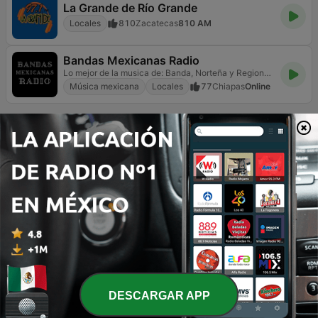
La Grande de Río Grande
Locales
810
Zacatecas
810 AM
Bandas Mexicanas Radio
Lo mejor de la musica de: Banda, Norteña y Regional Mexicana.
Música mexicana
Locales
77
Chiapas
Online
Página
2
de
10
<
2
3
4
>
>>
TOP CANCIONES
1
El Toalla Mojada
Tiranos del Norte
2
Chale
Eden Muñoz
DESCARGAR APP
3
Intro
MI-K