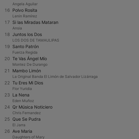
Angela Aguilar
16
Polvo Rosita
Lenin Ramírez
17
Si las Miradas Mataran
Ansia
18
Juntos los Dos
LOS DOS DE TAMAULIPAS
19
Santo Patrón
Fuerza Regida
20
Te Vas Ángel Mío
Montez De Durango
21
Mambo Limón
La Original Banda El Limón de Salvador Lizárraga
22
Tu Eres Mi Dios
Flor Yuridia
23
La Nena
Eden Muñoz
24
Qr Música Noticiero
Chris Fernandez
25
Que Se Pudra
El Jarra
26
Ave Maria
Daughters of Mary