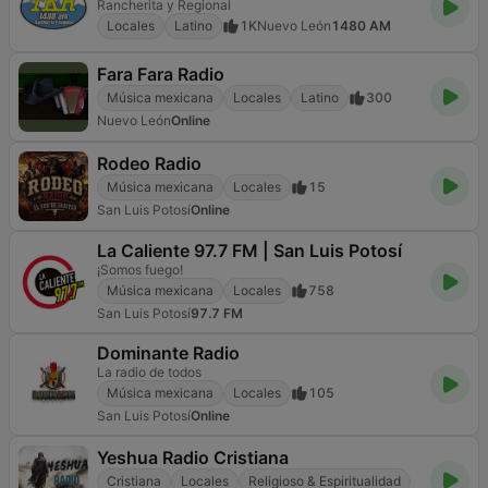
Rancherita y Regional
Locales
Latino
1K
Nuevo León
1480 AM
Fara Fara Radio
Música mexicana
Locales
Latino
300
Nuevo León
Online
Rodeo Radio
Música mexicana
Locales
15
San Luis Potosí
Online
La Caliente 97.7 FM | San Luis Potosí
¡Somos fuego!
Música mexicana
Locales
758
San Luis Potosí
97.7 FM
Dominante Radio
La radio de todos
Música mexicana
Locales
105
San Luis Potosí
Online
Yeshua Radio Cristiana
Cristiana
Locales
Religioso & Espiritualidad