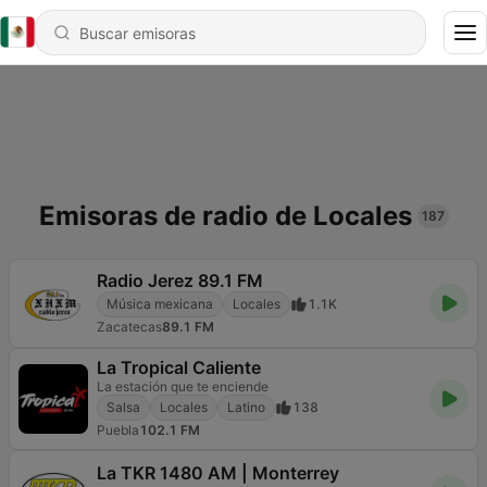
Emisoras de radio de Locales
187
Radio Jerez 89.1 FM
Música mexicana
Locales
1.1K
Zacatecas
89.1 FM
La Tropical Caliente
La estación que te enciende
Salsa
Locales
Latino
138
Puebla
102.1 FM
La TKR 1480 AM | Monterrey