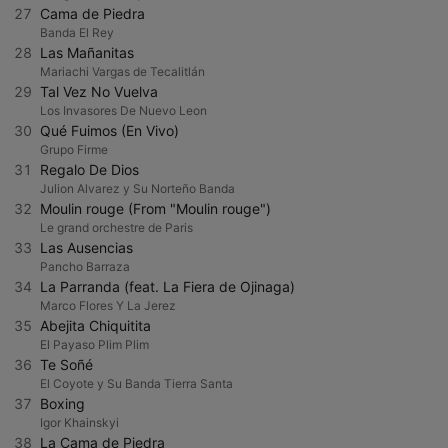
27
Cama de Piedra
Banda El Rey
28
Las Mañanitas
Mariachi Vargas de Tecalitlán
29
Tal Vez No Vuelva
Los Invasores De Nuevo Leon
30
Qué Fuimos (En Vivo)
Grupo Firme
31
Regalo De Dios
Julion Alvarez y Su Norteño Banda
32
Moulin rouge (From "Moulin rouge")
Le grand orchestre de Paris
33
Las Ausencias
Pancho Barraza
34
La Parranda (feat. La Fiera de Ojinaga)
Marco Flores Y La Jerez
35
Abejita Chiquitita
El Payaso Plim Plim
36
Te Soñé
El Coyote y Su Banda Tierra Santa
37
Boxing
Igor Khainskyi
38
La Cama de Piedra