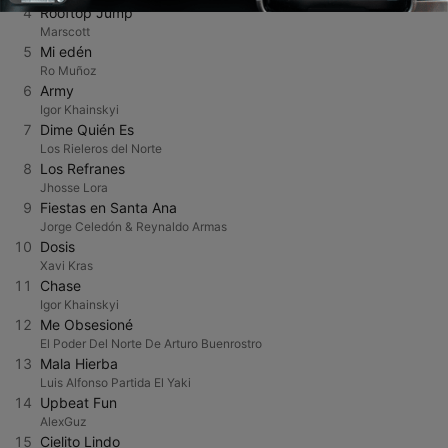
4
Rooftop Jump
Marscott
5
Mi edén
Ro Muñoz
6
Army
Igor Khainskyi
7
Dime Quién Es
Los Rieleros del Norte
8
Los Refranes
Jhosse Lora
9
Fiestas en Santa Ana
Jorge Celedón & Reynaldo Armas
10
Dosis
Xavi Kras
11
Chase
Igor Khainskyi
12
Me Obsesioné
El Poder Del Norte De Arturo Buenrostro
13
Mala Hierba
Luis Alfonso Partida El Yaki
14
Upbeat Fun
AlexGuz
15
Cielito Lindo