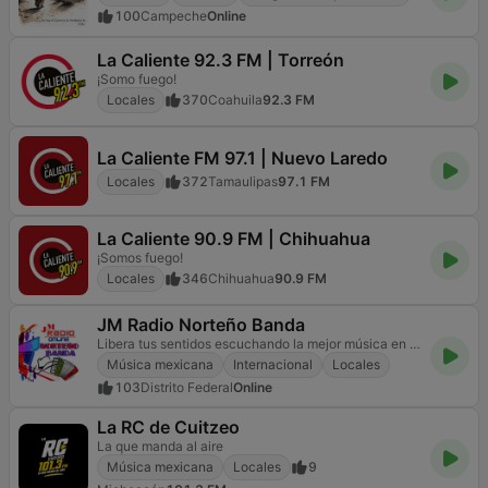
100
Campeche
Online
La Caliente 92.3 FM | Torreón
¡Somo fuego!
Locales
370
Coahuila
92.3 FM
La Caliente FM 97.1 | Nuevo Laredo
Locales
372
Tamaulipas
97.1 FM
La Caliente 90.9 FM | Chihuahua
¡Somos fuego!
Locales
346
Chihuahua
90.9 FM
JM Radio Norteño Banda
Libera tus sentidos escuchando la mejor música en JM RADIO Online
Música mexicana
Internacional
Locales
103
Distrito Federal
Online
La RC de Cuitzeo
La que manda al aire
Música mexicana
Locales
9