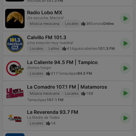
Michoacán
101.3 FM
Radio Lobo MX
¡Se escucha, Macizo!
Música mexicana
Locales
36
Sonora
Online
Calvillo FM 101.3
¡Una estación muy nuestra!
Locales
Latino
41
Aguascalientes
101.3 FM
La Caliente 94.5 FM | Tampico
¡Somos fuego!
Locales
311
Tamaulipas
94.5 FM
La Comadre 107.1 FM | Matamoros
Música mexicana
Locales
168
Tamaulipas
107.1 FM
La Reverenda 93.7 FM
La Madre de Todas
Locales
14