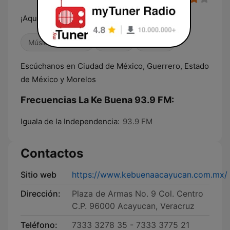
¡Aquí Suena, la Ke Buena!
Música mexicana
Variado
Locales
Escúchanos en Ciudad de México, Guerrero, Estado
de México y Morelos
Frecuencias La Ke Buena 93.9 FM:
Iguala de la Independencia:
93.9 FM
Contactos
Sitio web
https://www.kebuenaacayucan.com.mx/
Dirección:
Plaza de Armas No. 9 Col. Centro
C.P. 96000 Acayucan, Veracruz
Teléfono:
7333 3278 35 - 7333 3775 21