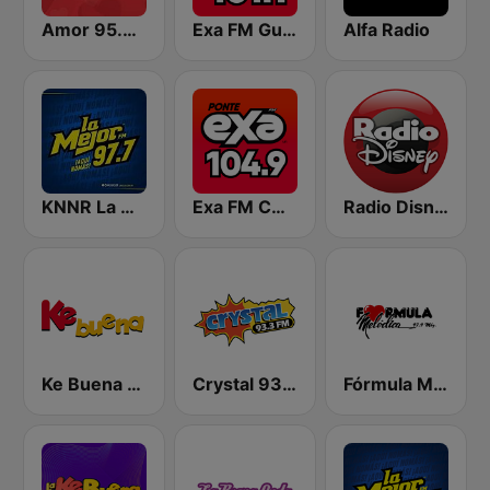
Amor 95.3 FM
Exa FM Guadalajara
Alfa Radio
KNNR La Mejor 97.7 FM
Exa FM CDMX
Radio Disney México
Ke Buena 92.9 FM
Crystal 93.3 FM
Fórmula Melódica