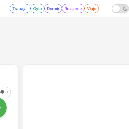
Trabajar
Gym
Dormir
Relajarse
Viaje
0