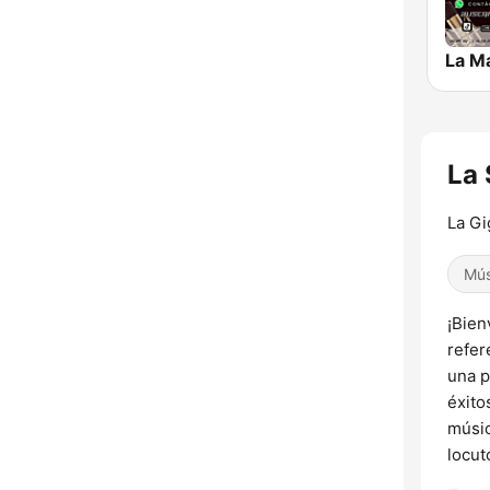
La 
La Gi
Mús
¡Bien
refer
una p
éxito
músic
locut