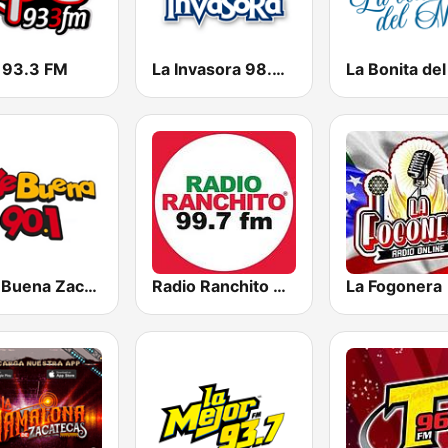
 93.3 FM
La Invasora 98.9 FM
La KeBuena Zacatecas
Radio Ranchito 99.7 FM
La Fogonera