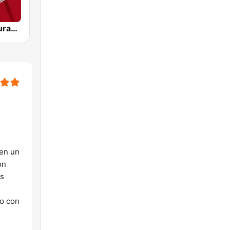
Tremenda Durango 96.5 FM
 en un
on
os
vo con