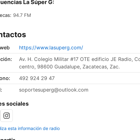
uencias La Súper G:
ecas:
94.7 FM
ntactos
 web
https://www.lasuperg.com/
ción:
Av. H. Colegio Militar #17 OTE edificio JE Radio, Co
centro, 98600 Guadalupe, Zacatecas, Zac.
fono:
492 924 29 47
:
soportesuperg@outlook.com
s sociales
liza esta información de radio