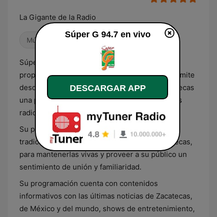
La Gigante de la Radio
Súper G 94.7 en vivo
Música mexicana
Súper G es una estación de radio mexicana
propiedad de Grupo Plata Zacatecas, que transmite
desde Guadalupe para todo el estado de Zacatecas
DESCARGAR APP
una programación dedicada integralmente a los
radioescuchas zacatecanos.
Su propósito es la difusión de la cultura y
tradiciones mexicanas, en particular de Zacatecas,
para mantenerlas vivas y proveer a su público un
sentimiento de unión y familiaridad.
Su programación cuenta con contenidos
informativos con las últimas noticias de Zacatecas,
de México y del mundo, shows de entretenimiento,