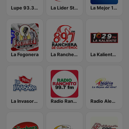
Lupe 93.3 FM
La Lider Stereo ZER 96.5
La Mejor 107.9 FM
La Fogonera
La Ranchera de Cuauhtémoc 89.7 FM
La Kaliente 102.9 FM
La Invasora 98.9 FM
Radio Ranchito 99.7 FM
Radio Alegria