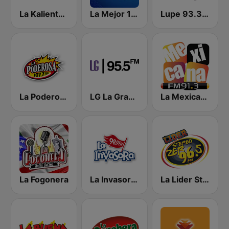
La Kaliente 102.9 FM
La Mejor 107.9 FM
Lupe 93.3 FM
La Poderosa Aguascalientes
LG La Grande
La Mexicana 91.3 FM
La Fogonera
La Invasora 98.9 FM
La Lider Stereo ZER 96.5