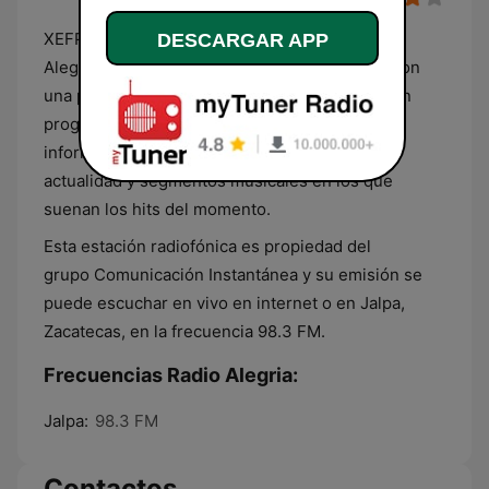
XEFP, conocida comercialmente como Radio
DESCARGAR APP
Alegría, es una emisora de radio generalista, con
una programación variada en la que se incluyen
programas de entretenimiento, espacios
informativos con las principales noticias de la
actualidad y segmentos musicales en los que
suenan los hits del momento.
Esta estación radiofónica es propiedad del
grupo Comunicación Instantánea y su emisión se
puede escuchar en vivo en internet o en Jalpa,
Zacatecas, en la frecuencia 98.3 FM.
Frecuencias Radio Alegria:
Jalpa:
98.3 FM
Contactos